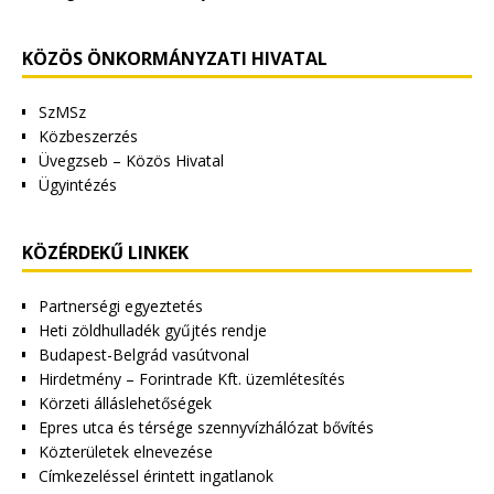
KÖZÖS ÖNKORMÁNYZATI HIVATAL
SzMSz
Közbeszerzés
Üvegzseb – Közös Hivatal
Ügyintézés
KÖZÉRDEKŰ LINKEK
Partnerségi egyeztetés
Heti zöldhulladék gyűjtés rendje
Budapest-Belgrád vasútvonal
Hirdetmény – Forintrade Kft. üzemlétesítés
Körzeti álláslehetőségek
Epres utca és térsége szennyvízhálózat bővítés
Közterületek elnevezése
Címkezeléssel érintett ingatlanok