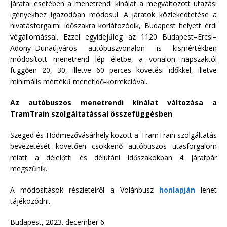
járatai esetében a menetrendi kínálat a megváltozott utazási
igényekhez igazodóan módosul. A járatok közlekedtetése a
hivatásforgalmi időszakra korlátozódik, Budapest helyett érdi
végállomással. Ezzel egyidejűleg az 1120 Budapest–Ercsi–
Adony–Dunaújváros autóbuszvonalon is kismértékben
módosított menetrend lép életbe, a vonalon napszaktól
függően 20, 30, illetve 60 perces követési időkkel, illetve
minimális mértékű menetidő-korrekcióval.
Az autóbuszos menetrendi kínálat változása a
TramTrain szolgáltatással összefüggésben
Szeged és Hódmezővásárhely között a TramTrain szolgáltatás
bevezetését követően csökkenő autóbuszos utasforgalom
miatt a délelőtti és délutáni időszakokban 4 járatpár
megszűnik.
A módosítások részleteiről a Volánbusz
honlapján
lehet
tájékozódni.
Budapest, 2023. december 6.