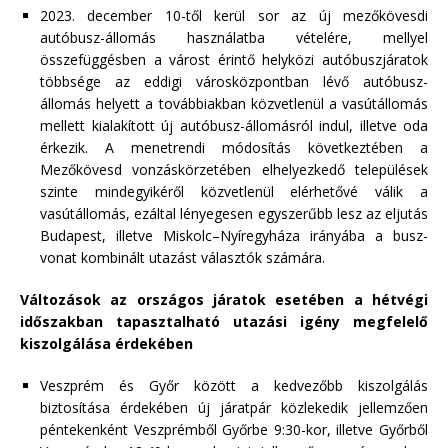
2023. december 10-től kerül sor az új mezőkövesdi
autóbusz-állomás használatba vételére, mellyel
összefüggésben a várost érintő helyközi autóbuszjáratok
többsége az eddigi városközpontban lévő autóbusz-
állomás helyett a továbbiakban közvetlenül a vasútállomás
mellett kialakított új autóbusz-állomásról indul, illetve oda
érkezik. A menetrendi módosítás következtében a
Mezőkövesd vonzáskörzetében elhelyezkedő települések
szinte mindegyikéről közvetlenül elérhetővé válik a
vasútállomás, ezáltal lényegesen egyszerűbb lesz az eljutás
Budapest, illetve Miskolc–Nyíregyháza irányába a busz-
vonat kombinált utazást választók számára.
Változások az országos járatok esetében a hétvégi
időszakban tapasztalható utazási igény megfelelő
kiszolgálása érdekében
Veszprém és Győr között a kedvezőbb kiszolgálás
biztosítása érdekében új járatpár közlekedik jellemzően
péntekenként Veszprémből Győrbe 9:30-kor, illetve Győrből