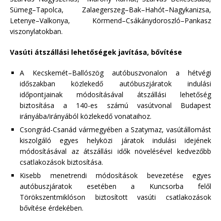
Sümeg–Tapolca, Zalaegerszeg–Bak–Hahót–Nagykanizsa,
Letenye–Valkonya, Körmend–Csákánydoroszló–Pankasz
viszonylatokban.
Vasúti átszállási lehetőségek javítása, bővítése
A Kecskemét–Ballószög autóbuszvonalon a hétvégi
időszakban közlekedő autóbuszjáratok indulási
időpontjainak módosításával átszállási lehetőség
biztosítása a 140-es számú vasútvonal Budapest
irányába/irányából közlekedő vonataihoz.
Csongrád-Csanád vármegyében a Szatymaz, vasútállomást
kiszolgáló egyes helyközi járatok indulási idejének
módosításával az átszállási idők növelésével kedvezőbb
csatlakozások biztosítása.
Kisebb menetrendi módosítások bevezetése egyes
autóbuszjáratok esetében a Kuncsorba felől
Törökszentmiklóson biztosított vasúti csatlakozások
bővítése érdekében.