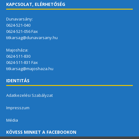
KAPCSOLAT, ELÉRHETŐSÉG
Dunavarsány:
0624-521-040
0624-521-056 Fax
titkarsag@dunavarsany.hu
Majosháza:
0624-511-830
0624-511-831 Fax
titkarsag@majoshaza.hu
IDENTITÁS
Adatkezelési Szabályzat
Impresszum
Média
KÖVESS MINKET A FACEBOOKON