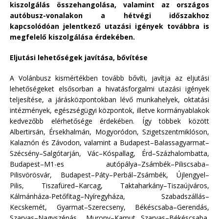
kiszolgálás összehangolása, valamint az országos
autóbusz-vonalakon a hétvégi időszakhoz
kapcsolódóan jelentkező utazási igények továbbra is
megfelelő kiszolgálása érdekében.
Eljutási lehetőségek javítása, bővítése
A Volánbusz kismértékben tovább bővíti, javítja az eljutási
lehetőségeket elsősorban a hivatásforgalmi utazási igények
teljesítése, a járásközpontokban lévő munkahelyek, oktatási
intézmények, egészségügyi központok, illetve kormányablakok
kedvezőbb elérhetősége érdekében. Így többek között
Albertirsán, Érsekhalmán, Mogyoródon, Szigetszentmiklóson,
Kalaznón és Závodon, valamint a Budapest–Balassagyarmat–
Szécsény–Salgótarján, Vác–Kóspallag, Érd–Százhalombatta,
Budapest–M1-es autópálya–Zsámbék–Piliscsaba–
Pilisvörösvár, Budapest–Páty–Perbál–Zsámbék, Újlengyel–
Pilis, Tiszafüred–Karcag, Taktaharkány–Tiszaújváros,
Kálmánháza-Petőfitag–Nyíregyháza, Szabadszállás–
Kecskemét, Gyarmat–Szerecseny, Békéscsaba–Gerendás,
Szarvas–Nagyszénás, Murony–Kamut, Szarvas–Békéscsaba,