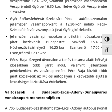
Veszprémbe 12:40-kor, valamint jellemzően vasárnapokon
Veszprémből Győrbe 16:30-kor, illetve Győrből Veszprémbe
17:40-kor.
Győr–Székesfehérvár–Szekszárd–Pécs autóbuszvonalon
jellemzően vasárnaponként a 12:30-kor induló Pécs–
Székesfehérvár viszonylatú járat Győrig közlekedik.
Jellemzően vasárnapi napokon a délutáni időszakban új
Nagy 
járat közlekedik Budapestre, Makóról 15:40-kor,
Hódmezővásárhelyről 16:25-kor, Szentesről 17:00-kor,
Betűm
Csongrádról 17:15-kor.
Pécs–Baja–Szeged útvonalon a tanév tartama alatti hétvégi
időszakban több járat indul, valamint jellemzően
péntekenként és vasárnaponként Pécs–Baja között több
járat közlekedik az M6-os autópályán a kedvezőbb eljutási
lehetőségek biztosítása érdekében.
Változások a Budapest
–
Ercsi
–
Adony
–
Dunaújváros
vonalcsoport menetrendjében
A 705 Budapest–Százhalombatta–Ercsi–Adony autóbuszvonal