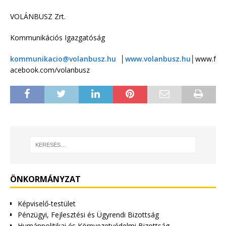
VOLÁNBUSZ Zrt.
Kommunikációs Igazgatóság
kommunikacio@volanbusz.hu
│
www.volanbusz.hu
│www.f
acebook.com/volanbusz
ÖNKORMÁNYZAT
Képviselő-testület
Pénzügyi, Fejlesztési és Ügyrendi Bizottság
Humánpolitikai és Környezetvédelmi Bizottság