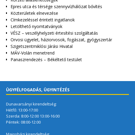
Epres utca és térsége szennyvízhálózat bővítés
Közterületek elnevezése
Címkezeléssel érintett ingatlanok
Letölthető nyomtatványok
VÉSZ – veszélyhelyzeti értesítési szolgáltatás
Orvosi ügyelet, háziorvosok, fogászat, gyógyszertár
Szigetszentmiklósi Járási Hivatal
MÁV-Volán menetrend
Panaszrendezés – Békéltető testület
ÜGYFÉLFOGADÁS, ÜGYINTÉZÉS
Dunavarsányi kirendeltség:
Hétfő: 13:00-17:00
Szerda: 8:00-12:00 13:00-16:00
Péntek: 08:00-12:00
Majosházi kirendeltség: