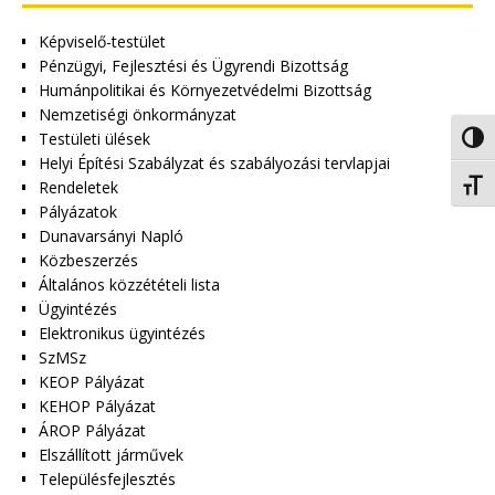
Képviselő-testület
Pénzügyi, Fejlesztési és Ügyrendi Bizottság
Humánpolitikai és Környezetvédelmi Bizottság
Nemzetiségi önkormányzat
Testületi ülések
Nagy 
Helyi Építési Szabályzat és szabályozási tervlapjai
Rendeletek
Betűm
Pályázatok
Dunavarsányi Napló
Közbeszerzés
Általános közzétételi lista
Ügyintézés
Elektronikus ügyintézés
SzMSz
KEOP Pályázat
KEHOP Pályázat
ÁROP Pályázat
Elszállított járművek
Településfejlesztés