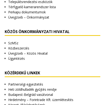
Településrendezési eszközök
Térfigyelő kamerarendszer lista
Perkapu dokumentumok
Üvegzseb – Önkormányzat
KÖZÖS ÖNKORMÁNYZATI HIVATAL
SzMSz
Közbeszerzés
Üvegzseb – Közös Hivatal
Ügyintézés
KÖZÉRDEKŰ LINKEK
Partnerségi egyeztetés
Heti zöldhulladék gyűjtés rendje
Budapest-Belgrád vasútvonal
Hirdetmény – Forintrade Kft. üzemlétesítés
Körzeti álláslehetőségek