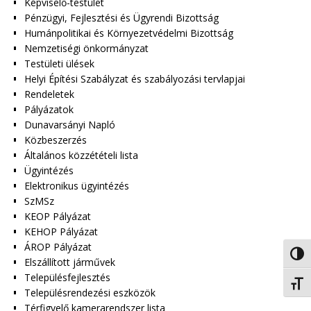
Képviselő-testület
Pénzügyi, Fejlesztési és Ügyrendi Bizottság
Humánpolitikai és Környezetvédelmi Bizottság
Nemzetiségi önkormányzat
Testületi ülések
Helyi Építési Szabályzat és szabályozási tervlapjai
Rendeletek
Pályázatok
Dunavarsányi Napló
Közbeszerzés
Általános közzétételi lista
Ügyintézés
Elektronikus ügyintézés
SzMSz
KEOP Pályázat
KEHOP Pályázat
ÁROP Pályázat
Nagy 
Elszállított járművek
Településfejlesztés
Betűm
Településrendezési eszközök
Térfigyelő kamerarendszer lista