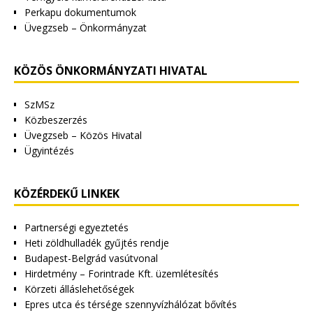
Perkapu dokumentumok
Üvegzseb – Önkormányzat
KÖZÖS ÖNKORMÁNYZATI HIVATAL
SzMSz
Közbeszerzés
Üvegzseb – Közös Hivatal
Ügyintézés
KÖZÉRDEKŰ LINKEK
Partnerségi egyeztetés
Heti zöldhulladék gyűjtés rendje
Budapest-Belgrád vasútvonal
Hirdetmény – Forintrade Kft. üzemlétesítés
Körzeti álláslehetőségek
Epres utca és térsége szennyvízhálózat bővítés