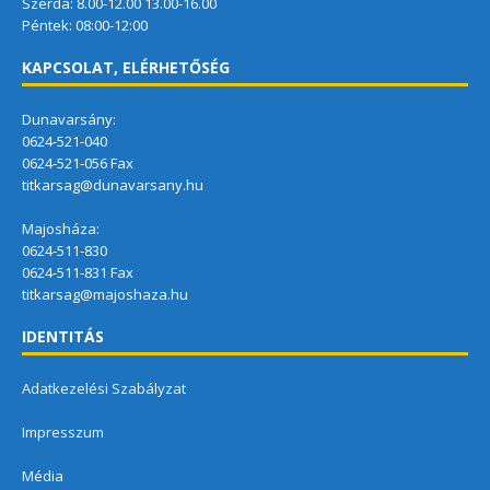
Szerda: 8.00-12.00 13.00-16.00
Péntek: 08:00-12:00
KAPCSOLAT, ELÉRHETŐSÉG
Dunavarsány:
0624-521-040
0624-521-056 Fax
titkarsag@dunavarsany.hu
Majosháza:
0624-511-830
0624-511-831 Fax
titkarsag@majoshaza.hu
IDENTITÁS
Adatkezelési Szabályzat
Impresszum
Média