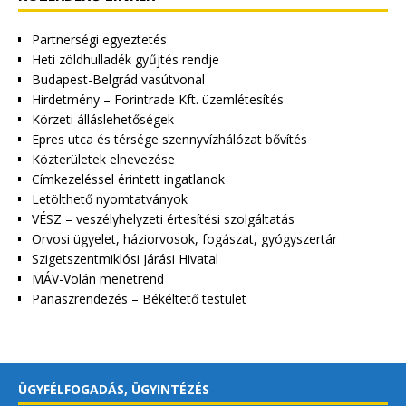
Partnerségi egyeztetés
Heti zöldhulladék gyűjtés rendje
Budapest-Belgrád vasútvonal
Hirdetmény – Forintrade Kft. üzemlétesítés
Körzeti álláslehetőségek
Epres utca és térsége szennyvízhálózat bővítés
Közterületek elnevezése
Címkezeléssel érintett ingatlanok
Letölthető nyomtatványok
VÉSZ – veszélyhelyzeti értesítési szolgáltatás
Orvosi ügyelet, háziorvosok, fogászat, gyógyszertár
Szigetszentmiklósi Járási Hivatal
MÁV-Volán menetrend
Panaszrendezés – Békéltető testület
ÜGYFÉLFOGADÁS, ÜGYINTÉZÉS