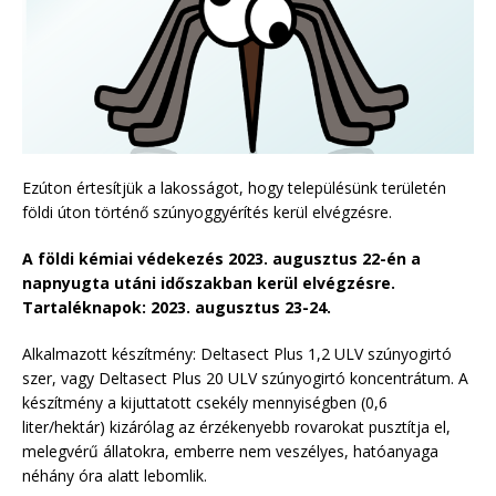
Ezúton értesítjük a lakosságot, hogy településünk területén
földi úton történő szúnyoggyérítés kerül elvégzésre.
A földi kémiai védekezés 2023. augusztus 22-én a
napnyugta utáni időszakban kerül elvégzésre.
Tartaléknapok: 2023. augusztus 23-24.
Alkalmazott készítmény: Deltasect Plus 1,2 ULV szúnyogirtó
szer, vagy Deltasect Plus 20 ULV szúnyogirtó koncentrátum. A
készítmény a kijuttatott csekély mennyiségben (0,6
liter/hektár) kizárólag az érzékenyebb rovarokat pusztítja el,
melegvérű állatokra, emberre nem veszélyes, hatóanyaga
néhány óra alatt lebomlik.