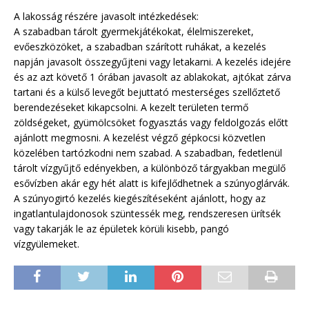
A lakosság részére javasolt intézkedések:
A szabadban tárolt gyermekjátékokat, élelmiszereket,
evőeszközöket, a szabadban szárított ruhákat, a kezelés
napján javasolt összegyűjteni vagy letakarni. A kezelés idejére
és az azt követő 1 órában javasolt az ablakokat, ajtókat zárva
tartani és a külső levegőt bejuttató mesterséges szellőztető
berendezéseket kikapcsolni. A kezelt területen termő
zöldségeket, gyümölcsöket fogyasztás vagy feldolgozás előtt
ajánlott megmosni. A kezelést végző gépkocsi közvetlen
közelében tartózkodni nem szabad. A szabadban, fedetlenül
tárolt vízgyűjtő edényekben, a különböző tárgyakban megülő
esővízben akár egy hét alatt is kifejlődhetnek a szúnyoglárvák.
A szúnyogirtó kezelés kiegészítéseként ajánlott, hogy az
ingatlantulajdonosok szüntessék meg, rendszeresen ürítsék
vagy takarják le az épületek körüli kisebb, pangó
vízgyülemeket.