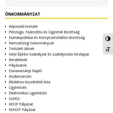
ÖNKORMÁNYZAT
Képviselő-testület
Pénzügyi, Fejlesztési és Ügyrendi Bizottság
Humánpolitikai és Környezetvédelmi Bizottság
Nagy 
Nemzetiségi önkormányzat
Testületi ülések
Betűm
Helyi Építési Szabályzat és szabályozási tervlapjai
Rendeletek
Pályázatok
Dunavarsányi Napló
Közbeszerzés
Általános közzétételi lista
Ügyintézés
Elektronikus ügyintézés
SzMSz
KEOP Pályázat
KEHOP Pályázat