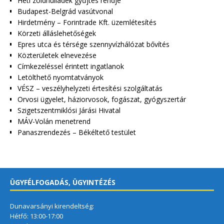
Heti zöldhulladék gyűjtés rendje
Budapest-Belgrád vasútvonal
Hirdetmény – Forintrade Kft. üzemlétesítés
Körzeti álláslehetőségek
Epres utca és térsége szennyvízhálózat bővítés
Közterületek elnevezése
Címkezeléssel érintett ingatlanok
Letölthető nyomtatványok
VÉSZ – veszélyhelyzeti értesítési szolgáltatás
Orvosi ügyelet, háziorvosok, fogászat, gyógyszertár
Szigetszentmiklósi Járási Hivatal
MÁV-Volán menetrend
Panaszrendezés – Békéltető testület
ÜGYFÉLFOGADÁS, ÜGYINTÉZÉS
Dunavarsányi kirendeltség:
Hétfő: 13:00-17:00