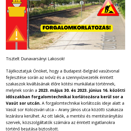
Tisztelt Dunavarsányi Lakosok!
Tájékoztatjuk Önöket, hogy a Budapest-Belgrád vasútvonal
fejlesztése során az ivóvíz és a szennyvízvezeték érintett
szakaszok kiváltásának élőre kötési munkálatai történnek,
melynek során a
2023. május 30. és 2023. június 16. közötti
időszakban forgalomtechnikai korlátozásra kerül sor a
Vasút sor utcán.
A forgalomtechnikai korlátozás ideje alatt a
Vasút sor Kolozsvári utca – Arany János utca közötti szakasza
lezárásra kerülhet. Az ott lakók, a mentési és mentésirányítási
szervek, közszolgáltatók számára az érintett ingatlanokra
történő bejutása biztosított.