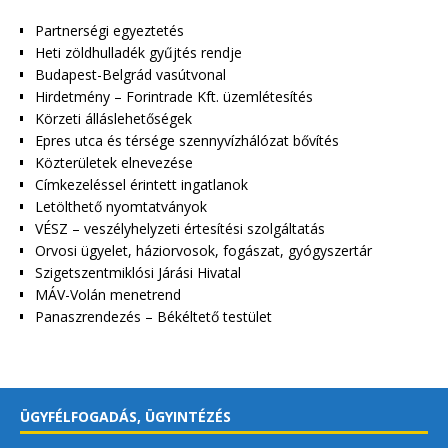
Partnerségi egyeztetés
Heti zöldhulladék gyűjtés rendje
Budapest-Belgrád vasútvonal
Hirdetmény – Forintrade Kft. üzemlétesítés
Körzeti álláslehetőségek
Epres utca és térsége szennyvízhálózat bővítés
Közterületek elnevezése
Címkezeléssel érintett ingatlanok
Letölthető nyomtatványok
VÉSZ – veszélyhelyzeti értesítési szolgáltatás
Orvosi ügyelet, háziorvosok, fogászat, gyógyszertár
Szigetszentmiklósi Járási Hivatal
MÁV-Volán menetrend
Panaszrendezés – Békéltető testület
ÜGYFÉLFOGADÁS, ÜGYINTÉZÉS