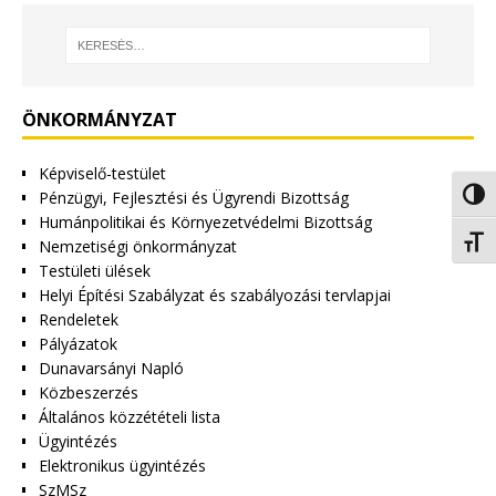
ÖNKORMÁNYZAT
Képviselő-testület
Pénzügyi, Fejlesztési és Ügyrendi Bizottság
Nagy 
Humánpolitikai és Környezetvédelmi Bizottság
Betűm
Nemzetiségi önkormányzat
Testületi ülések
Helyi Építési Szabályzat és szabályozási tervlapjai
Rendeletek
Pályázatok
Dunavarsányi Napló
Közbeszerzés
Általános közzétételi lista
Ügyintézés
Elektronikus ügyintézés
SzMSz