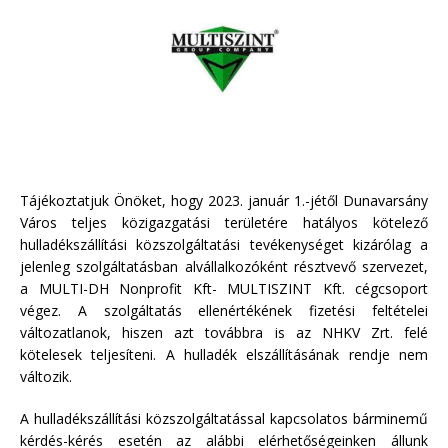
Tájékoztatjuk Önöket, hogy 2023. január 1.-jétől Dunavarsány
Város teljes közigazgatási területére hatályos kötelező
hulladékszállítási közszolgáltatási tevékenységet kizárólag a
jelenleg szolgáltatásban alvállalkozóként résztvevő szervezet,
a MULTI-DH Nonprofit Kft- MULTISZINT Kft. cégcsoport
végez. A szolgáltatás ellenértékének fizetési feltételei
változatlanok, hiszen azt továbbra is az NHKV Zrt. felé
kötelesek teljesíteni. A hulladék elszállításának rendje nem
változik.
A hulladékszállítási közszolgáltatással kapcsolatos bárminemű
kérdés-kérés esetén az alábbi elérhetőségeinken állunk