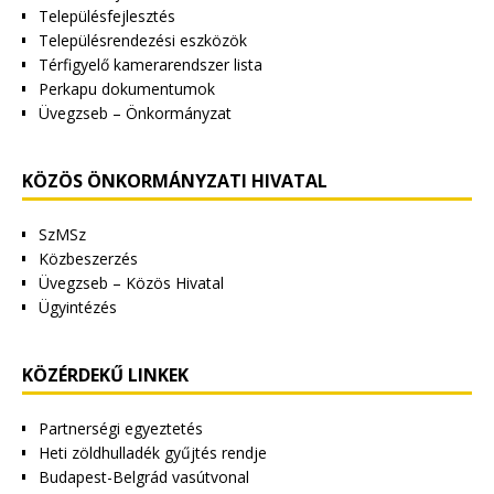
Településfejlesztés
Településrendezési eszközök
Térfigyelő kamerarendszer lista
Perkapu dokumentumok
Üvegzseb – Önkormányzat
KÖZÖS ÖNKORMÁNYZATI HIVATAL
SzMSz
Közbeszerzés
Üvegzseb – Közös Hivatal
Ügyintézés
KÖZÉRDEKŰ LINKEK
Partnerségi egyeztetés
Heti zöldhulladék gyűjtés rendje
Budapest-Belgrád vasútvonal