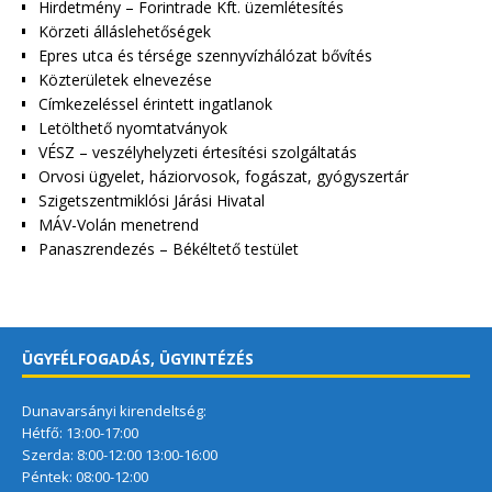
Hirdetmény – Forintrade Kft. üzemlétesítés
Körzeti álláslehetőségek
Epres utca és térsége szennyvízhálózat bővítés
Közterületek elnevezése
Címkezeléssel érintett ingatlanok
Letölthető nyomtatványok
VÉSZ – veszélyhelyzeti értesítési szolgáltatás
Orvosi ügyelet, háziorvosok, fogászat, gyógyszertár
Szigetszentmiklósi Járási Hivatal
MÁV-Volán menetrend
Panaszrendezés – Békéltető testület
ÜGYFÉLFOGADÁS, ÜGYINTÉZÉS
Dunavarsányi kirendeltség:
Hétfő: 13:00-17:00
Szerda: 8:00-12:00 13:00-16:00
Péntek: 08:00-12:00