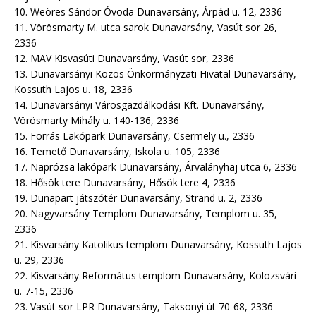
10. Weöres Sándor Óvoda Dunavarsány, Árpád u. 12, 2336
11. Vörösmarty M. utca sarok Dunavarsány, Vasút sor 26,
2336
12. MAV Kisvasúti Dunavarsány, Vasút sor, 2336
13. Dunavarsányi Közös Önkormányzati Hivatal Dunavarsány,
Kossuth Lajos u. 18, 2336
14. Dunavarsányi Városgazdálkodási Kft. Dunavarsány,
Vörösmarty Mihály u. 140-136, 2336
15. Forrás Lakópark Dunavarsány, Csermely u., 2336
16. Temető Dunavarsány, Iskola u. 105, 2336
17. Naprózsa lakópark Dunavarsány, Árvalányhaj utca 6, 2336
18. Hősök tere Dunavarsány, Hősök tere 4, 2336
19. Dunapart játszótér Dunavarsány, Strand u. 2, 2336
20. Nagyvarsány Templom Dunavarsány, Templom u. 35,
2336
21. Kisvarsány Katolikus templom Dunavarsány, Kossuth Lajos
u. 29, 2336
22. Kisvarsány Református templom Dunavarsány, Kolozsvári
u. 7-15, 2336
23. Vasút sor LPR Dunavarsány, Taksonyi út 70-68, 2336