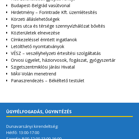
Budapest-Belgrád vasútvonal
Hirdetmény – Forintrade Kft. üzemlétesítés
Körzeti álláslehetőségek
Epres utca és térsége szennyvízhálózat bővítés
Közterületek elnevezése
Címkezeléssel érintett ingatlanok
Letölthető nyomtatványok
VÉSZ – veszélyhelyzeti értesítési szolgáltatás
Orvosi ügyelet, háziorvosok, fogászat, gyógyszertár
Szigetszentmiklósi Járási Hivatal
MÁV-Volán menetrend
Panaszrendezés – Békéltető testület
ÜGYFÉLFOGADÁS, ÜGYINTÉZÉS
Dunavarsányi kirendeltség:
Hétfő: 13:00-17:00
Szerda: 8:00-12:00 13:00-16:00