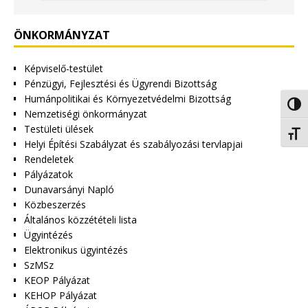
ÖNKORMÁNYZAT
Képviselő-testület
Pénzügyi, Fejlesztési és Ügyrendi Bizottság
Humánpolitikai és Környezetvédelmi Bizottság
Nagy 
Nemzetiségi önkormányzat
Testületi ülések
Betűm
Helyi Építési Szabályzat és szabályozási tervlapjai
Rendeletek
Pályázatok
Dunavarsányi Napló
Közbeszerzés
Általános közzétételi lista
Ügyintézés
Elektronikus ügyintézés
SzMSz
KEOP Pályázat
KEHOP Pályázat