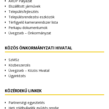
ÁROP Pályázat
Elszállított járművek
Településfejlesztés
Településrendezési eszközök
Térfigyelő kamerarendszer lista
Perkapu dokumentumok
Üvegzseb – Önkormányzat
KÖZÖS ÖNKORMÁNYZATI HIVATAL
SzMSz
Közbeszerzés
Üvegzseb – Közös Hivatal
Ügyintézés
KÖZÉRDEKŰ LINKEK
Partnerségi egyeztetés
Heti zöldhulladék gyűjtés rendje