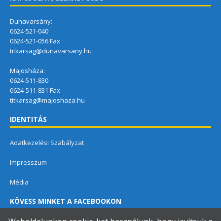
Dunavarsány:
0624-521-040
0624-521-056 Fax
titkarsag@dunavarsany.hu
Majosháza:
0624-511-830
0624-511-831 Fax
titkarsag@majoshaza.hu
IDENTITÁS
Adatkezelési Szabályzat
Impresszum
Média
KÖVESS MINKET A FACEBOOKON