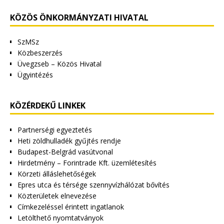
KÖZÖS ÖNKORMÁNYZATI HIVATAL
SzMSz
Közbeszerzés
Üvegzseb – Közös Hivatal
Ügyintézés
KÖZÉRDEKŰ LINKEK
Partnerségi egyeztetés
Heti zöldhulladék gyűjtés rendje
Budapest-Belgrád vasútvonal
Hirdetmény – Forintrade Kft. üzemlétesítés
Körzeti álláslehetőségek
Epres utca és térsége szennyvízhálózat bővítés
Közterületek elnevezése
Címkezeléssel érintett ingatlanok
Letölthető nyomtatványok