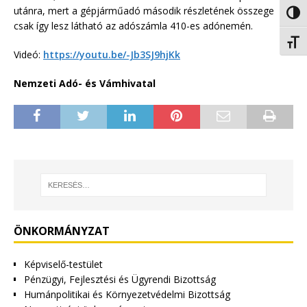
utánra, mert a gépjárműadó második részletének összege
Nagy 
csak így lesz látható az adószámla 410-es adónemén.
Betűm
Videó:
https://youtu.be/-Jb3SJ9hjKk
Nemzeti Adó- és Vámhivatal
ÖNKORMÁNYZAT
Képviselő-testület
Pénzügyi, Fejlesztési és Ügyrendi Bizottság
Humánpolitikai és Környezetvédelmi Bizottság