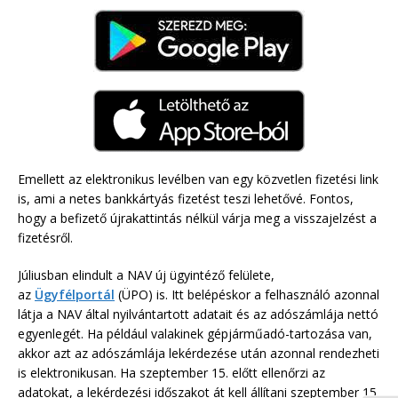
Emellett az elektronikus levélben van egy közvetlen fizetési link
is, ami a netes bankkártyás fizetést teszi lehetővé. Fontos,
hogy a befizető újrakattintás nélkül várja meg a visszajelzést a
fizetésről.
Júliusban elindult a NAV új ügyintéző felülete,
az
Ügyfélportál
(ÜPO) is.
Itt belépéskor a felhasználó azonnal
látja a NAV által nyilvántartott adatait és az adószámlája nettó
egyenlegét. Ha például valakinek gépjárműadó-tartozása van,
akkor azt az adószámlája lekérdezése után azonnal rendezheti
is elektronikusan. Ha szeptember 15. előtt ellenőrzi az
adatokat, a lekérdezési időszakot át kell állítani szeptember 15.