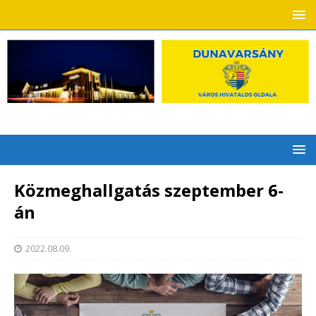
Közmeghallgatás szeptember 6-
án
2022.08.09.