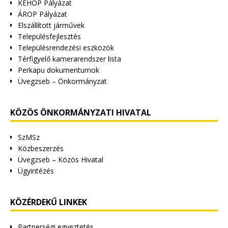
KEHOP Pályázat
ÁROP Pályázat
Elszállított járművek
Településfejlesztés
Településrendezési eszközök
Térfigyelő kamerarendszer lista
Perkapu dokumentumok
Üvegzseb – Önkormányzat
KÖZÖS ÖNKORMÁNYZATI HIVATAL
SzMSz
Közbeszerzés
Üvegzseb – Közös Hivatal
Ügyintézés
KÖZÉRDEKŰ LINKEK
Partnerségi egyeztetés