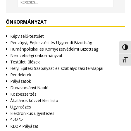
ÖNKORMÁNYZAT
Képviselő-testület
Pénzügyi, Fejlesztési és Ügyrendi Bizottság
Nagy 
Humánpolitikai és Környezetvédelmi Bizottság
Nemzetiségi önkormányzat
Betűm
Testületi ülések
Helyi Építési Szabályzat és szabályozási tervlapjai
Rendeletek
Pályázatok
Dunavarsányi Napló
Közbeszerzés
Általános közzétételi lista
Ügyintézés
Elektronikus ügyintézés
SzMSz
KEOP Pályázat