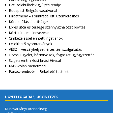
Heti zöldhulladék gyűjtés rendje
Budapest-Belgrád vasútvonal
Hirdetmény – Forintrade Kft. üzemlétesítés
Körzeti álláslehetőségek
Epres utca és térsége szennyvízhálózat bővítés
Közterületek elnevezése
Címkezeléssel érintett ingatlanok
Letölthető nyomtatványok
VÉSZ – veszélyhelyzeti értesítési szolgáltatás
Orvosi ügyelet, háziorvosok, fogászat, gyógyszertár
Szigetszentmiklósi Járási Hivatal
MÁV-Volán menetrend
Panaszrendezés – Békéltető testület
ÜGYFÉLFOGADÁS, ÜGYINTÉZÉS
Dunavarsányi kirendeltség: