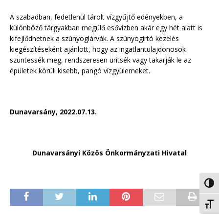
A szabadban, fedetlenül tárolt vízgyűjtő edényekben, a
különböző tárgyakban megülő esővízben akár egy hét alatt is
kifejlődhetnek a szúnyoglárvák. A szúnyogirtó kezelés
kiegészítéseként ajánlott, hogy az ingatlantulajdonosok
szüntessék meg, rendszeresen ürítsék vagy takarják le az
épületek körüli kisebb, pangó vízgyülemeket.
Dunavarsány, 2022.07.13.
Dunavarsányi Közös Önkormányzati Hivatal
Nagy 
Betűm