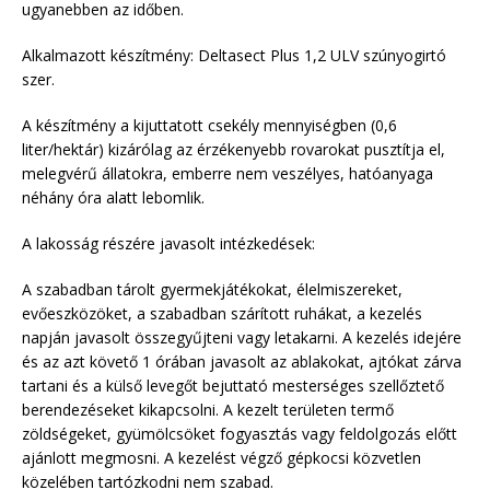
ugyanebben az időben.
Alkalmazott készítmény: Deltasect Plus 1,2 ULV szúnyogirtó
szer.
A készítmény a kijuttatott csekély mennyiségben (0,6
liter/hektár) kizárólag az érzékenyebb rovarokat pusztítja el,
melegvérű állatokra, emberre nem veszélyes, hatóanyaga
néhány óra alatt lebomlik.
A lakosság részére javasolt intézkedések:
A szabadban tárolt gyermekjátékokat, élelmiszereket,
evőeszközöket, a szabadban szárított ruhákat, a kezelés
napján javasolt összegyűjteni vagy letakarni. A kezelés idejére
és az azt követő 1 órában javasolt az ablakokat, ajtókat zárva
tartani és a külső levegőt bejuttató mesterséges szellőztető
berendezéseket kikapcsolni. A kezelt területen termő
zöldségeket, gyümölcsöket fogyasztás vagy feldolgozás előtt
ajánlott megmosni. A kezelést végző gépkocsi közvetlen
közelében tartózkodni nem szabad.