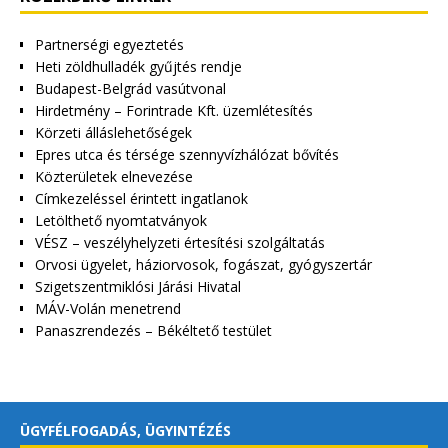
Partnerségi egyeztetés
Heti zöldhulladék gyűjtés rendje
Budapest-Belgrád vasútvonal
Hirdetmény – Forintrade Kft. üzemlétesítés
Körzeti álláslehetőségek
Epres utca és térsége szennyvízhálózat bővítés
Közterületek elnevezése
Címkezeléssel érintett ingatlanok
Letölthető nyomtatványok
VÉSZ – veszélyhelyzeti értesítési szolgáltatás
Orvosi ügyelet, háziorvosok, fogászat, gyógyszertár
Szigetszentmiklósi Járási Hivatal
MÁV-Volán menetrend
Panaszrendezés – Békéltető testület
ÜGYFÉLFOGADÁS, ÜGYINTÉZÉS