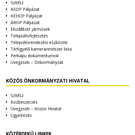
SzMSz
KEOP Pályázat
KEHOP Pályázat
ÁROP Pályázat
Elszállított járművek
Településfejlesztés
Településrendezési eszközök
Térfigyelő kamerarendszer lista
Perkapu dokumentumok
Üvegzseb – Önkormányzat
KÖZÖS ÖNKORMÁNYZATI HIVATAL
SzMSz
Közbeszerzés
Üvegzseb – Közös Hivatal
Ügyintézés
KÖZÉRDEKŰ LINKEK