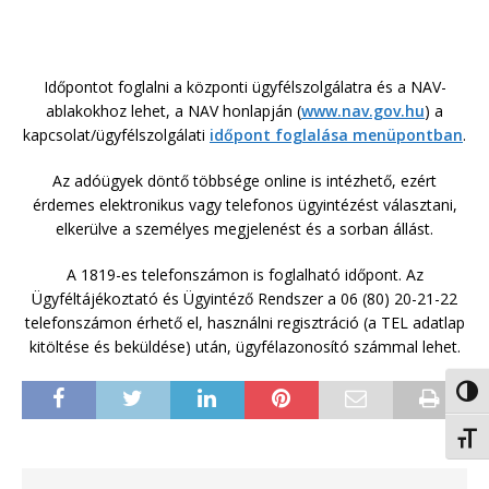
Időpontot foglalni a központi ügyfélszolgálatra és a NAV-
ablakokhoz lehet, a NAV honlapján (
www.nav.gov.hu
) a
kapcsolat/ügyfélszolgálati
időpont foglalása menüpontban
.
Az adóügyek döntő többsége online is intézhető, ezért
érdemes elektronikus vagy telefonos ügyintézést választani,
elkerülve a személyes megjelenést és a sorban állást.
A 1819-es telefonszámon is foglalható időpont. Az
Ügyféltájékoztató és Ügyintéző Rendszer a 06 (80) 20-21-22
telefonszámon érhető el, használni regisztráció (a TEL adatlap
kitöltése és beküldése) után, ügyfélazonosító számmal lehet.
Nagy 
Betűm