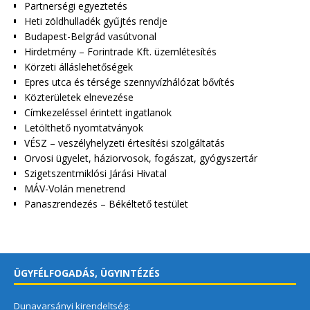
Partnerségi egyeztetés
Heti zöldhulladék gyűjtés rendje
Budapest-Belgrád vasútvonal
Hirdetmény – Forintrade Kft. üzemlétesítés
Körzeti álláslehetőségek
Epres utca és térsége szennyvízhálózat bővítés
Közterületek elnevezése
Címkezeléssel érintett ingatlanok
Letölthető nyomtatványok
VÉSZ – veszélyhelyzeti értesítési szolgáltatás
Orvosi ügyelet, háziorvosok, fogászat, gyógyszertár
Szigetszentmiklósi Járási Hivatal
MÁV-Volán menetrend
Panaszrendezés – Békéltető testület
ÜGYFÉLFOGADÁS, ÜGYINTÉZÉS
Dunavarsányi kirendeltség: