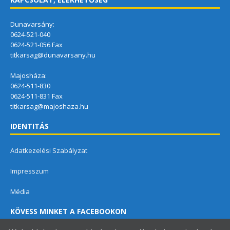
Dunavarsány:
0624-521-040
0624-521-056 Fax
titkarsag@dunavarsany.hu
Majosháza:
0624-511-830
0624-511-831 Fax
titkarsag@majoshaza.hu
IDENTITÁS
Adatkezelési Szabályzat
Impresszum
Média
KÖVESS MINKET A FACEBOOKON