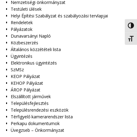
Nemzetiségi önkormányzat
Testületi ülések
Helyi Építési Szabályzat és szabályozási tervlapjai
Rendeletek
Nagy 
Pályázatok
Dunavarsányi Napló
Betűm
Közbeszerzés
Általános közzétételi lista
Ügyintézés
Elektronikus ügyintézés
SzMSz
KEOP Pályázat
KEHOP Pályázat
ÁROP Pályázat
Elszállított járművek
Településfejlesztés
Településrendezési eszközök
Térfigyelő kamerarendszer lista
Perkapu dokumentumok
Üvegzseb – Önkormányzat