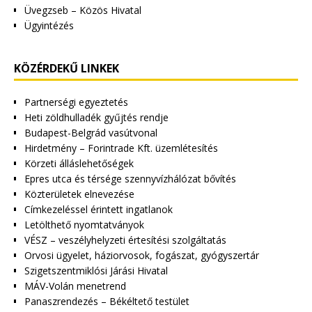
Üvegzseb – Közös Hivatal
Ügyintézés
KÖZÉRDEKŰ LINKEK
Partnerségi egyeztetés
Heti zöldhulladék gyűjtés rendje
Budapest-Belgrád vasútvonal
Hirdetmény – Forintrade Kft. üzemlétesítés
Körzeti álláslehetőségek
Epres utca és térsége szennyvízhálózat bővítés
Közterületek elnevezése
Címkezeléssel érintett ingatlanok
Letölthető nyomtatványok
VÉSZ – veszélyhelyzeti értesítési szolgáltatás
Orvosi ügyelet, háziorvosok, fogászat, gyógyszertár
Szigetszentmiklósi Járási Hivatal
MÁV-Volán menetrend
Panaszrendezés – Békéltető testület