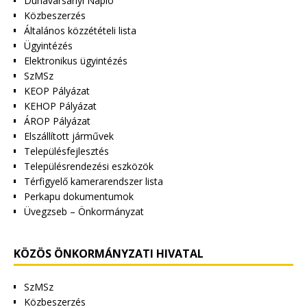
Dunavarsányi Napló
Közbeszerzés
Általános közzétételi lista
Ügyintézés
Elektronikus ügyintézés
SzMSz
KEOP Pályázat
KEHOP Pályázat
ÁROP Pályázat
Elszállított járművek
Településfejlesztés
Településrendezési eszközök
Térfigyelő kamerarendszer lista
Perkapu dokumentumok
Üvegzseb – Önkormányzat
KÖZÖS ÖNKORMÁNYZATI HIVATAL
SzMSz
Közbeszerzés