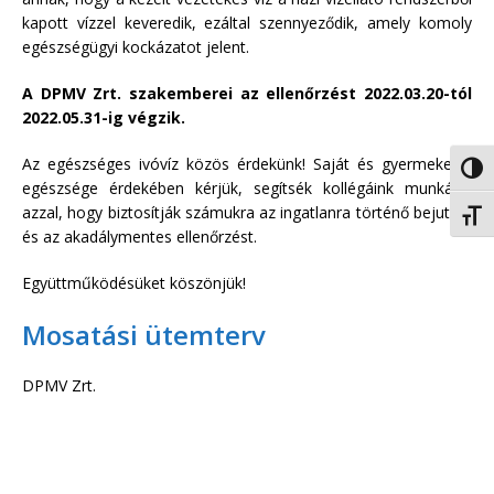
kapott vízzel keveredik, ezáltal szennyeződik, amely komoly
egészségügyi kockázatot jelent.
A DPMV Zrt. szakemberei az ellenőrzést 2022.03.20-tól
2022.05.31-ig végzik.
Az egészséges ivóvíz közös érdekünk! Saját és gyermekeink
Nagy 
egészsége érdekében kérjük, segítsék kollégáink munkáját
azzal, hogy biztosítják számukra az ingatlanra történő bejutást
Betűm
és az akadálymentes ellenőrzést.
Együttműködésüket köszönjük!
Mosatási ütemterv
DPMV Zrt.