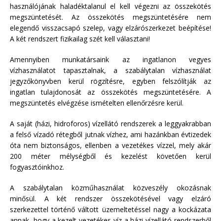
használójának haladéktalanul el kell végezni az összekötés
megszüntetését. Az összekötés megszüntetésére nem
elegendő visszacsapó szelep, vagy elzárószerkezet beépítése!
A két rendszert fizikailag szét kell választani!
Amennyiben munkatársaink az ingatlanon vegyes
vízhasználatot tapasztalnak, a szabálytalan vízhasználat
jegyzőkönyvben kerül rögzítésre, egyben felszólítják az
ingatlan tulajdonosát az összekötés megszüntetésére. A
megszüntetés elvégzése ismételten ellenőrzésre kerül.
A saját (házi, hidroforos) vízellátó rendszerek a leggyakrabban
a felső vízadó rétegből jutnak vízhez, ami hazánkban évtizedek
óta nem biztonságos, ellenben a vezetékes vízzel, mely akár
200 méter mélységből és kezelést követően kerül
fogyasztóinkhoz.
A szabálytalan közműhasználat közveszély okozásnak
minősül. A két rendszer összekötésével vagy elzáró
szerkezettel történő váltott üzemeltetéssel nagy a kockázata
annak, hogy a kezelt vezetékes víz a házi vízellátó rendszerből