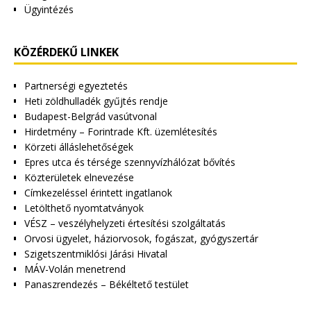
Ügyintézés
KÖZÉRDEKŰ LINKEK
Partnerségi egyeztetés
Heti zöldhulladék gyűjtés rendje
Budapest-Belgrád vasútvonal
Hirdetmény – Forintrade Kft. üzemlétesítés
Körzeti álláslehetőségek
Epres utca és térsége szennyvízhálózat bővítés
Közterületek elnevezése
Címkezeléssel érintett ingatlanok
Letölthető nyomtatványok
VÉSZ – veszélyhelyzeti értesítési szolgáltatás
Orvosi ügyelet, háziorvosok, fogászat, gyógyszertár
Szigetszentmiklósi Járási Hivatal
MÁV-Volán menetrend
Panaszrendezés – Békéltető testület