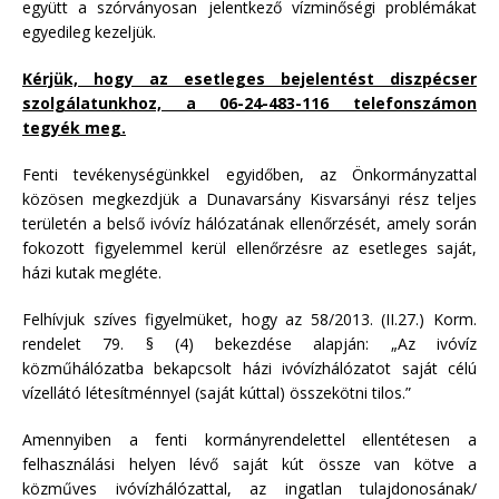
együtt a szórványosan jelentkező vízminőségi problémákat
egyedileg kezeljük.
Kérjük, hogy az esetleges bejelentést diszpécser
szolgálatunkhoz, a 06-24-483-116 telefonszámon
tegyék meg.
Fenti tevékenységünkkel egyidőben, az Önkormányzattal
közösen megkezdjük a Dunavarsány Kisvarsányi rész teljes
területén a belső ivóvíz hálózatának ellenőrzését, amely során
fokozott figyelemmel kerül ellenőrzésre az esetleges saját,
házi kutak megléte.
Felhívjuk szíves figyelmüket, hogy az 58/2013. (II.27.) Korm.
rendelet 79. § (4) bekezdése alapján: „Az ivóvíz
közműhálózatba bekapcsolt házi ivóvízhálózatot saját célú
vízellátó létesítménnyel (saját kúttal) összekötni tilos.”
Amennyiben a fenti kormányrendelettel ellentétesen a
felhasználási helyen lévő saját kút össze van kötve a
közműves ivóvízhálózattal, az ingatlan tulajdonosának/