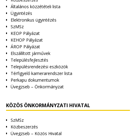
Általános közzétételi lista
Ügyintézés
Elektronikus ügyintézés
SzMSz
KEOP Pályázat
KEHOP Pályázat
ÁROP Pályázat
Elszállított járművek
Településfejlesztés
Településrendezési eszközök
Térfigyelő kamerarendszer lista
Perkapu dokumentumok
Üvegzseb – Önkormányzat
KÖZÖS ÖNKORMÁNYZATI HIVATAL
SzMSz
Közbeszerzés
Üvegzseb – Közös Hivatal