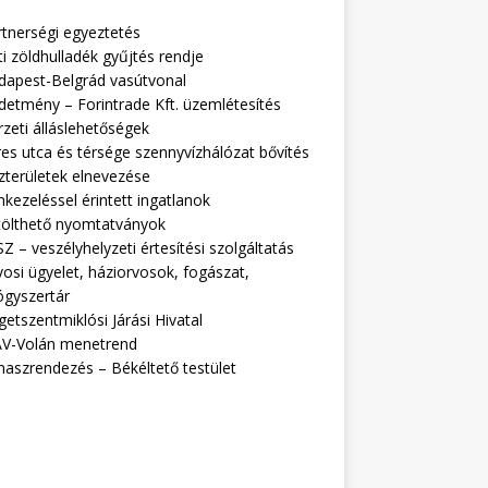
rtnerségi egyeztetés
i zöldhulladék gyűjtés rendje
dapest-Belgrád vasútvonal
detmény – Forintrade Kft. üzemlétesítés
zeti álláslehetőségek
es utca és térsége szennyvízhálózat bővítés
zterületek elnevezése
kezeléssel érintett ingatlanok
tölthető nyomtatványok
Z – veszélyhelyzeti értesítési szolgáltatás
osi ügyelet, háziorvosok, fogászat,
ógyszertár
getszentmiklósi Járási Hivatal
V-Volán menetrend
naszrendezés – Békéltető testület