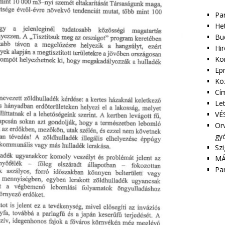
Pa
Het
Bu
Hir
Kör
Epr
Kö
Cím
Le
VÉS
Orv
gy
Szi
MÁ
Pa