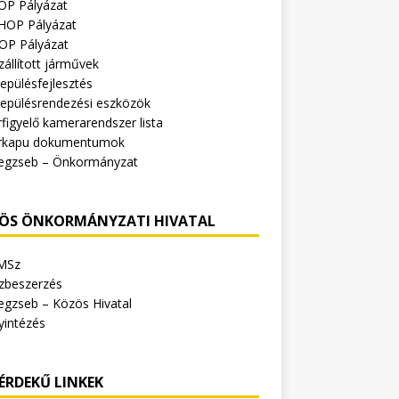
OP Pályázat
HOP Pályázat
OP Pályázat
zállított járművek
epülésfejlesztés
lepülésrendezési eszközök
figyelő kamerarendszer lista
rkapu dokumentumok
egzseb – Önkormányzat
ÖS ÖNKORMÁNYZATI HIVATAL
MSz
zbeszerzés
egzseb – Közös Hivatal
yintézés
ÉRDEKŰ LINKEK