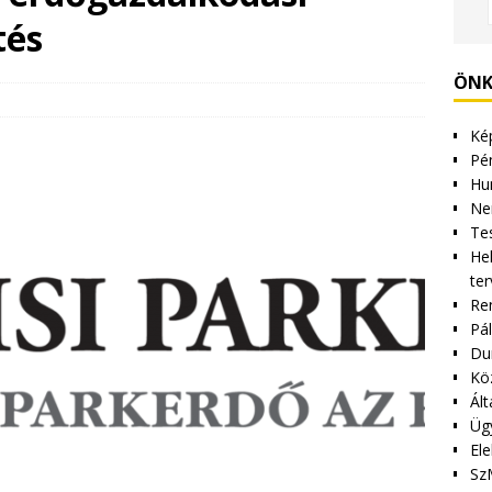
tés
ÖNK
Kép
Pén
Hu
Ne
Tes
Hel
ter
Re
Pá
Du
Kö
Ált
Üg
Ele
Sz