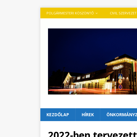
POLGÁRMESTERI KÖSZÖNTŐ
CIVIL SZERVEZE
KEZDŐLAP
HÍREK
ÖNKORMÁNY
2022-ben tervezet