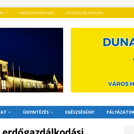
TEK
VÁROSGAZDÁLKODÁS
KÖZSZOLGÁLTATÁSOK
ZAT
ÜGYINTÉZÉS
EGÉSZSÉGÜGY
PÁLYÁZATO
t erdőgazdálkodási