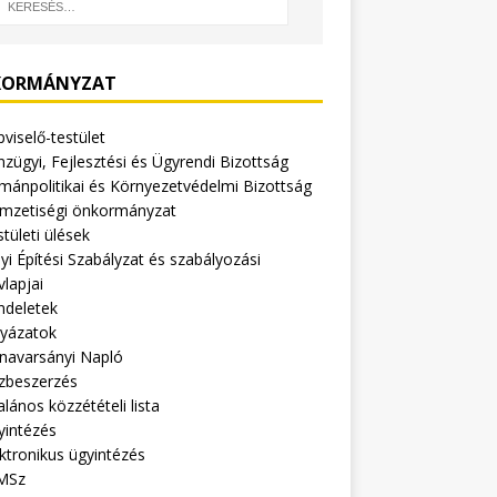
ORMÁNYZAT
viselő-testület
zügyi, Fejlesztési és Ügyrendi Bizottság
mánpolitikai és Környezetvédelmi Bizottság
mzetiségi önkormányzat
tületi ülések
yi Építési Szabályzat és szabályozási
vlapjai
ndeletek
lyázatok
navarsányi Napló
zbeszerzés
alános közzétételi lista
yintézés
ktronikus ügyintézés
MSz