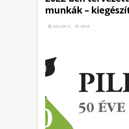
munkák – kiegészí
2022.04.12.
Hírek