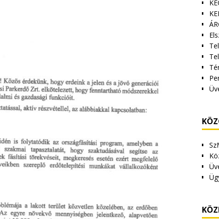
KE
KE
ÁR
Els
Tel
Te
Tér
Pe
Üv
KÖZ
Sz
Kö
Üv
Üg
KÖZ