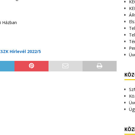
KE
KE
ÁR
Els
i Házban
Tel
Te
Tér
Pe
SZK Hírlevél 2022/5
Üv
KÖZ
Sz
Kö
Üv
Üg
KÖZ