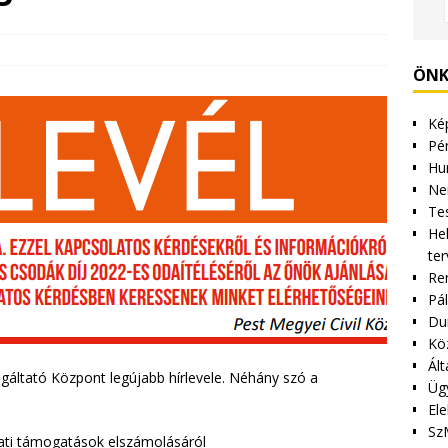
ÖNK
Kép
Pén
Hu
Ne
Tes
Hel
ter
Re
Pá
Du
Kö
Ált
lgáltató Központ legújabb hírlevele. Néhány szó a
Üg
Ele
Sz
ti támogatások elszámolásáról