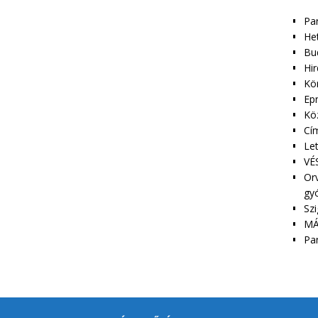
Pa
Het
Bu
Hir
Kör
Epr
Kö
Cím
Le
VÉS
Orv
gy
Szi
MÁ
Pa