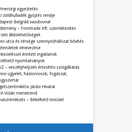
rtnerségi egyeztetés
i zöldhulladék gyűjtés rendje
dapest-Belgrád vasútvonal
detmény – Forintrade Kft. üzemlétesítés
zeti álláslehetőségek
es utca és térsége szennyvízhálózat bővítés
zterületek elnevezése
kezeléssel érintett ingatlanok
tölthető nyomtatványok
Z – veszélyhelyzeti értesítési szolgáltatás
osi ügyelet, háziorvosok, fogászat,
ógyszertár
getszentmiklósi Járási Hivatal
V-Volán menetrend
naszrendezés – Békéltető testület