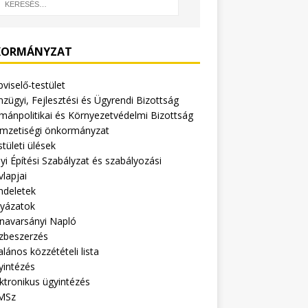
ORMÁNYZAT
viselő-testület
zügyi, Fejlesztési és Ügyrendi Bizottság
mánpolitikai és Környezetvédelmi Bizottság
mzetiségi önkormányzat
tületi ülések
yi Építési Szabályzat és szabályozási
vlapjai
ndeletek
lyázatok
navarsányi Napló
zbeszerzés
alános közzétételi lista
yintézés
ktronikus ügyintézés
MSz