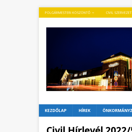
POLGÁRMESTERI KÖSZÖNTŐ
CIVIL SZERVEZE
KEZDŐLAP
HÍREK
ÖNKORMÁNY
Civil Hírlevél 2022/