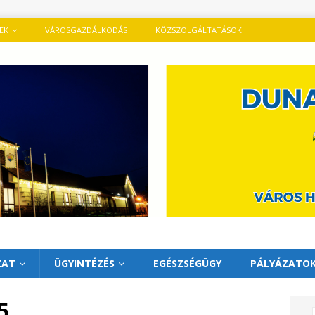
TEK
VÁROSGAZDÁLKODÁS
KÖZSZOLGÁLTATÁSOK
ZAT
ÜGYINTÉZÉS
EGÉSZSÉGÜGY
PÁLYÁZATO
5