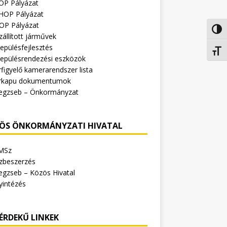
OP Pályázat
HOP Pályázat
OP Pályázat
Nagy 
zállított járművek
epülésfejlesztés
Betűm
lepülésrendezési eszközök
figyelő kamerarendszer lista
rkapu dokumentumok
egzseb – Önkormányzat
ÖS ÖNKORMÁNYZATI HIVATAL
MSz
zbeszerzés
egzseb – Közös Hivatal
yintézés
ÉRDEKŰ LINKEK