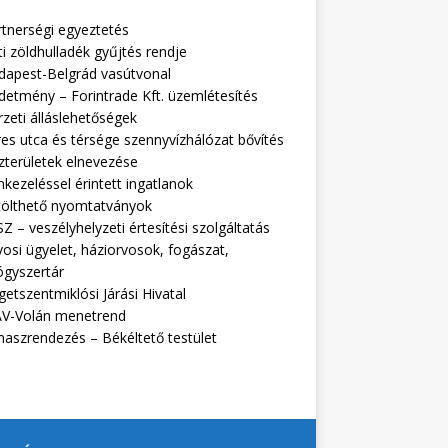
rtnerségi egyeztetés
i zöldhulladék gyűjtés rendje
dapest-Belgrád vasútvonal
detmény – Forintrade Kft. üzemlétesítés
zeti álláslehetőségek
es utca és térsége szennyvízhálózat bővítés
zterületek elnevezése
kezeléssel érintett ingatlanok
tölthető nyomtatványok
Z – veszélyhelyzeti értesítési szolgáltatás
osi ügyelet, háziorvosok, fogászat,
ógyszertár
getszentmiklósi Járási Hivatal
V-Volán menetrend
naszrendezés – Békéltető testület