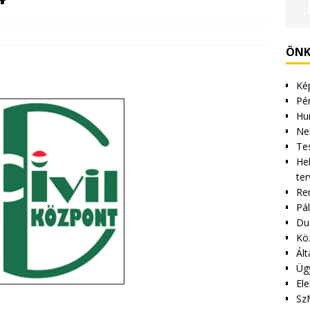
ÖNK
Kép
Pén
Hu
Ne
Tes
Hel
ter
Re
Pá
Du
Kö
Ált
Üg
Ele
Sz