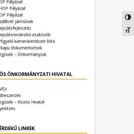
OP Pályázat
HOP Pályázat
OP Pályázat
Nagy 
zállított járművek
epülésfejlesztés
Betűm
lepülésrendezési eszközök
figyelő kamerarendszer lista
rkapu dokumentumok
egzseb – Önkormányzat
ÖS ÖNKORMÁNYZATI HIVATAL
MSz
zbeszerzés
egzseb – Közös Hivatal
yintézés
ÉRDEKŰ LINKEK