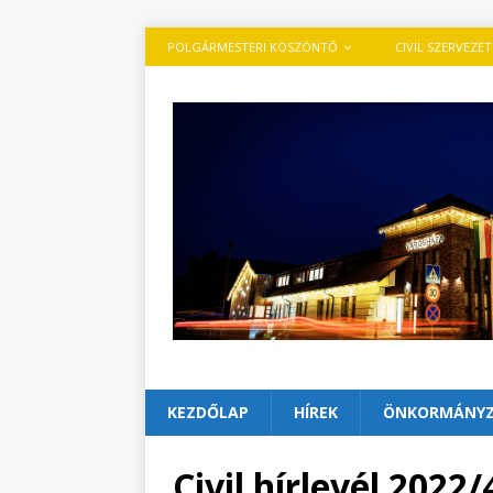
POLGÁRMESTERI KÖSZÖNTŐ
CIVIL SZERVEZE
KEZDŐLAP
HÍREK
ÖNKORMÁNY
Civil hírlevél 2022/