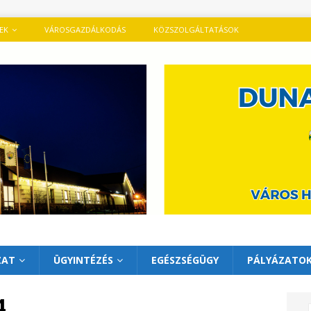
TEK
VÁROSGAZDÁLKODÁS
KÖZSZOLGÁLTATÁSOK
ZAT
ÜGYINTÉZÉS
EGÉSZSÉGÜGY
PÁLYÁZATO
4