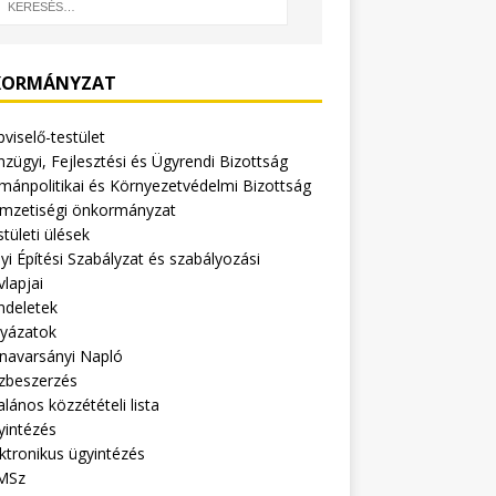
ORMÁNYZAT
viselő-testület
zügyi, Fejlesztési és Ügyrendi Bizottság
mánpolitikai és Környezetvédelmi Bizottság
mzetiségi önkormányzat
tületi ülések
yi Építési Szabályzat és szabályozási
vlapjai
ndeletek
lyázatok
navarsányi Napló
zbeszerzés
alános közzétételi lista
yintézés
ktronikus ügyintézés
MSz