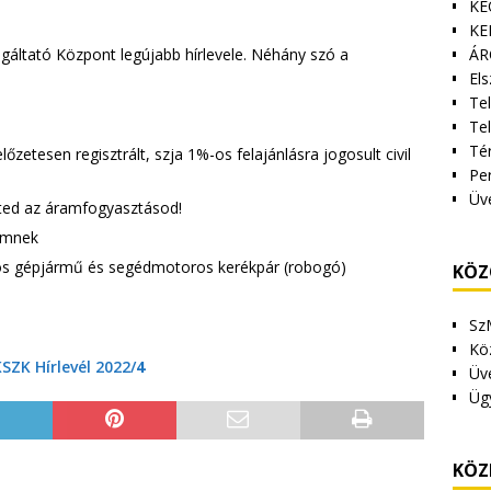
KE
KE
ÁR
lgáltató Központ legújabb hírlevele. Néhány szó a
Els
Tel
Te
Tér
zetesen regisztrált, szja 1%-os felajánlásra jogosult civil
Pe
Üv
ted az áramfogyasztásod!
emnek
mos gépjármű és segédmotoros kerékpár (robogó)
KÖZ
Sz
Kö
SZK Hírlevél 2022/
4
Üv
Üg
KÖZ