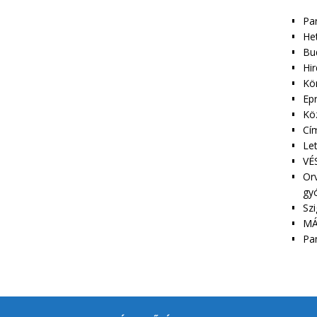
Pa
Het
Bu
Hir
Kör
Epr
Kö
Cím
Le
VÉS
Orv
gy
Szi
MÁ
Pa