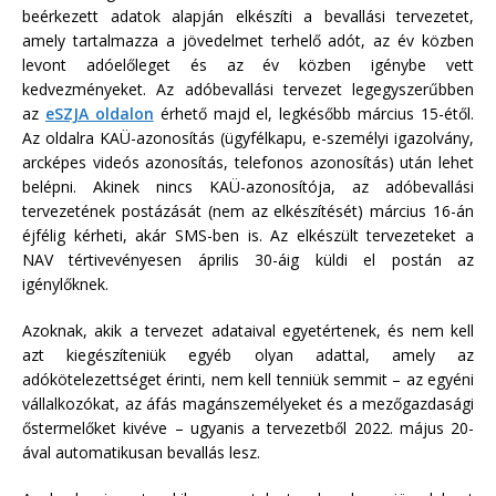
beérkezett adatok alapján elkészíti a bevallási tervezetet,
amely tartalmazza a jövedelmet terhelő adót, az év közben
levont adóelőleget és az év közben igénybe vett
kedvezményeket. Az adóbevallási tervezet legegyszerűbben
az
eSZJA oldalon
érhető majd el, legkésőbb március 15-étől.
Az oldalra KAÜ-azonosítás (ügyfélkapu, e-személyi igazolvány,
arcképes videós azonosítás, telefonos azonosítás) után lehet
belépni. Akinek nincs KAÜ-azonosítója, az adóbevallási
tervezetének postázását (nem az elkészítését) március 16-án
éjfélig kérheti, akár SMS-ben is. Az elkészült tervezeteket a
NAV tértivevényesen április 30-áig küldi el postán az
igénylőknek.
Azoknak, akik a tervezet adataival egyetértenek, és nem kell
azt kiegészíteniük egyéb olyan adattal, amely az
adókötelezettséget érinti, nem kell tenniük semmit – az egyéni
vállalkozókat, az áfás magánszemélyeket és a mezőgazdasági
őstermelőket kivéve – ugyanis a tervezetből 2022. május 20-
ával automatikusan bevallás lesz.