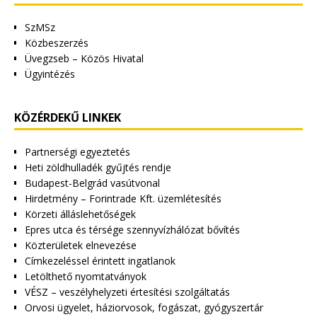
SzMSz
Közbeszerzés
Üvegzseb – Közös Hivatal
Ügyintézés
KÖZÉRDEKŰ LINKEK
Partnerségi egyeztetés
Heti zöldhulladék gyűjtés rendje
Budapest-Belgrád vasútvonal
Hirdetmény – Forintrade Kft. üzemlétesítés
Körzeti álláslehetőségek
Epres utca és térsége szennyvízhálózat bővítés
Közterületek elnevezése
Címkezeléssel érintett ingatlanok
Letölthető nyomtatványok
VÉSZ – veszélyhelyzeti értesítési szolgáltatás
Orvosi ügyelet, háziorvosok, fogászat, gyógyszertár