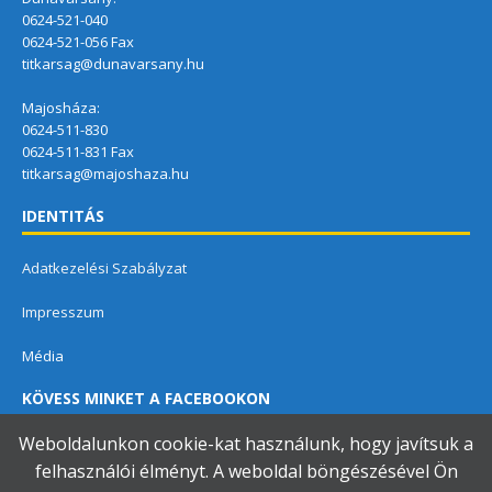
0624-521-040
0624-521-056 Fax
titkarsag@dunavarsany.hu
Majosháza:
0624-511-830
0624-511-831 Fax
titkarsag@majoshaza.hu
IDENTITÁS
Adatkezelési Szabályzat
Impresszum
Média
KÖVESS MINKET A FACEBOOKON
Weboldalunkon cookie-kat használunk, hogy javítsuk a
felhasználói élményt. A weboldal böngészésével Ön