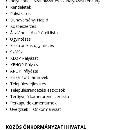
Helyi Építési Szabályzat és szabályozási tervlapjai
Rendeletek
Pályázatok
Dunavarsányi Napló
Közbeszerzés
Általános közzétételi lista
Ügyintézés
Elektronikus ügyintézés
SzMSz
KEOP Pályázat
KEHOP Pályázat
ÁROP Pályázat
Elszállított járművek
Településfejlesztés
Településrendezési eszközök
Térfigyelő kamerarendszer lista
Perkapu dokumentumok
Üvegzseb – Önkormányzat
KÖZÖS ÖNKORMÁNYZATI HIVATAL