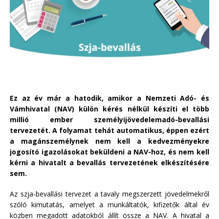
Ez az év már a hatodik, amikor a Nemzeti Adó- és
Vámhivatal (NAV) külön kérés nélkül készíti el több
millió ember személyijövedelemadó-bevallási
tervezetét. A folyamat tehát automatikus, éppen ezért
a magánszemélynek nem kell a kedvezményekre
jogosító igazolásokat beküldeni a NAV-hoz, és nem kell
kérni a hivatalt a bevallás tervezetének elkészítésére
sem.
Az szja-bevallási tervezet a tavaly megszerzett jövedelmekről
szóló kimutatás, amelyet a munkáltatók, kifizetők által év
közben megadott adatokból állít össze a NAV. A hivatal a