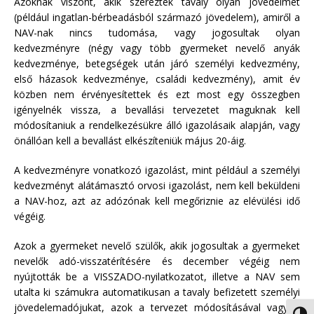
Azoknak viszont, akik szereztek tavaly olyan jövedelmet
(például ingatlan-bérbeadásból származó jövedelem), amiről a
NAV-nak nincs tudomása, vagy jogosultak olyan
kedvezményre (négy vagy több gyermeket nevelő anyák
kedvezménye, betegségek után járó személyi kedvezmény,
első házasok kedvezménye, családi kedvezmény), amit év
közben nem érvényesítettek és ezt most egy összegben
igényelnék vissza, a bevallási tervezetet maguknak kell
módosítaniuk a rendelkezésükre álló igazolásaik alapján, vagy
önállóan kell a bevallást elkészíteniük május 20-áig.
A kedvezményre vonatkozó igazolást, mint például a személyi
kedvezményt alátámasztó orvosi igazolást, nem kell beküldeni
a NAV-hoz, azt az adózónak kell megőriznie az elévülési idő
végéig.
Azok a gyermeket nevelő szülők, akik jogosultak a gyermeket
nevelők adó-visszatérítésére és december végéig nem
nyújtották be a VISSZADO-nyilatkozatot, illetve a NAV sem
utalta ki számukra automatikusan a tavaly befizetett személyi
jövedelemadójukat, azok a tervezet módosításával vagy a