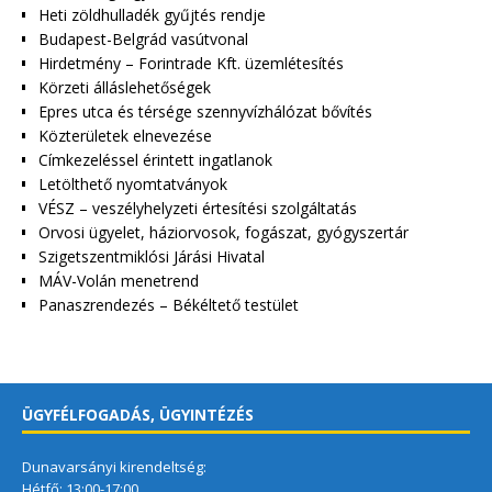
Heti zöldhulladék gyűjtés rendje
Budapest-Belgrád vasútvonal
Hirdetmény – Forintrade Kft. üzemlétesítés
Körzeti álláslehetőségek
Epres utca és térsége szennyvízhálózat bővítés
Közterületek elnevezése
Címkezeléssel érintett ingatlanok
Letölthető nyomtatványok
VÉSZ – veszélyhelyzeti értesítési szolgáltatás
Orvosi ügyelet, háziorvosok, fogászat, gyógyszertár
Szigetszentmiklósi Járási Hivatal
MÁV-Volán menetrend
Panaszrendezés – Békéltető testület
ÜGYFÉLFOGADÁS, ÜGYINTÉZÉS
Dunavarsányi kirendeltség:
Hétfő: 13:00-17:00