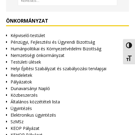
ÖNKORMÁNYZAT
Képviselő-testület
Pénzügyi, Fejlesztési és Ügyrendi Bizottság
Nagy 
Humánpolitikai és Környezetvédelmi Bizottság
Nemzetiségi önkormányzat
Betűm
Testületi ülések
Helyi Építési Szabályzat és szabályozási tervlapjai
Rendeletek
Pályázatok
Dunavarsányi Napló
Közbeszerzés
Általános közzétételi lista
Ügyintézés
Elektronikus ügyintézés
SzMSz
KEOP Pályázat
KEHOP Pályázat