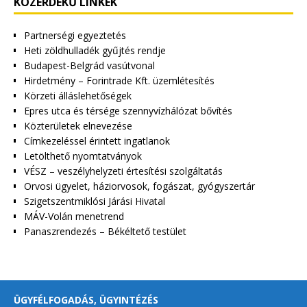
KÖZÉRDEKŰ LINKEK
Partnerségi egyeztetés
Heti zöldhulladék gyűjtés rendje
Budapest-Belgrád vasútvonal
Hirdetmény – Forintrade Kft. üzemlétesítés
Körzeti álláslehetőségek
Epres utca és térsége szennyvízhálózat bővítés
Közterületek elnevezése
Címkezeléssel érintett ingatlanok
Letölthető nyomtatványok
VÉSZ – veszélyhelyzeti értesítési szolgáltatás
Orvosi ügyelet, háziorvosok, fogászat, gyógyszertár
Szigetszentmiklósi Járási Hivatal
MÁV-Volán menetrend
Panaszrendezés – Békéltető testület
ÜGYFÉLFOGADÁS, ÜGYINTÉZÉS