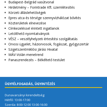
Budapest-Belgrád vasútvonal
Hirdetmény – Forintrade Kft. üzemlétesítés
Körzeti álláslehetőségek
Epres utca és térsége szennyvízhálózat bővítés
Közterületek elnevezése
Címkezeléssel érintett ingatlanok
Letölthető nyomtatványok
VÉSZ – veszélyhelyzeti értesítési szolgáltatás
Orvosi ügyelet, háziorvosok, fogászat, gyógyszertár
Szigetszentmiklósi Járási Hivatal
MÁV-Volán menetrend
Panaszrendezés – Békéltető testület
ÜGYFÉLFOGADÁS, ÜGYINTÉZÉS
Dunavarsányi kirendeltség:
Hétfő: 13:00-17:00
Szerda: 8:00-12:00 13:00-16:00