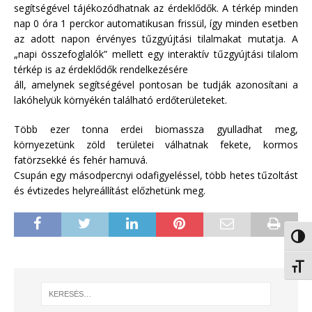
segítségével tájékozódhatnak az érdeklődők. A térkép minden
nap 0 óra 1 perckor automatikusan frissül, így minden esetben
az adott napon érvényes tűzgyújtási tilalmakat mutatja. A
„napi összefoglalók” mellett egy interaktív tűzgyújtási tilalom
térkép is az érdeklődők rendelkezésére
áll, amelynek segítségével pontosan be tudják azonosítani a
lakóhelyük környékén található erdőterületeket.
Több ezer tonna erdei biomassza gyulladhat meg,
környezetünk zöld területei válhatnak fekete, kormos
fatörzsekké és fehér hamuvá.
Csupán egy másodpercnyi odafigyeléssel, több hetes tűzoltást
és évtizedes helyreállítást előzhetünk meg.
Nagy 
Betűm