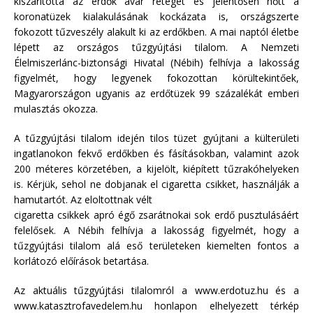
kiszárította az erdők avar rétegét és jelentősen nőtt a
koronatüzek kialakulásának kockázata is, országszerte
fokozott tűzveszély alakult ki az erdőkben. A mai naptól életbe
lépett az országos tűzgyújtási tilalom. A Nemzeti
Élelmiszerlánc-biztonsági Hivatal (Nébih) felhívja a lakosság
figyelmét, hogy legyenek fokozottan körültekintőek,
Magyarországon ugyanis az erdőtüzek 99 százalékát emberi
mulasztás okozza.
A tűzgyújtási tilalom idején tilos tüzet gyújtani a külterületi
ingatlanokon fekvő erdőkben és fásításokban, valamint azok
200 méteres körzetében, a kijelölt, kiépített tűzrakóhelyeken
is. Kérjük, sehol ne dobjanak el cigaretta csikket, használják a
hamutartót. Az eloltottnak vélt
cigaretta csikkek apró égő zsarátnokai sok erdő pusztulásáért
felelősek. A Nébih felhívja a lakosság figyelmét, hogy a
tűzgyújtási tilalom alá eső területeken kiemelten fontos a
korlátozó előírások betartása.
Az aktuális tűzgyújtási tilalomról a www.erdotuz.hu és a
www.katasztrofavedelem.hu honlapon elhelyezett térkép