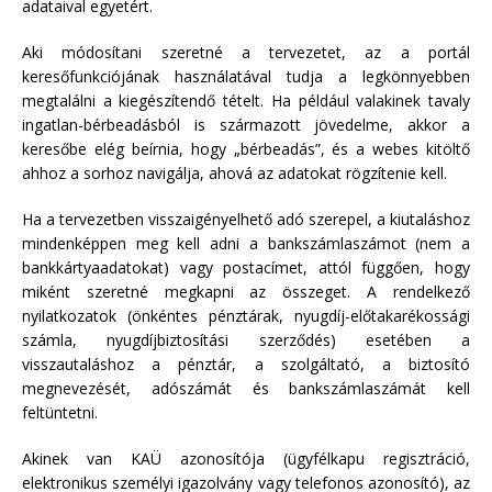
adataival egyetért.
Aki módosítani szeretné a tervezetet, az a portál
keresőfunkciójának használatával tudja a legkönnyebben
megtalálni a kiegészítendő tételt. Ha például valakinek tavaly
ingatlan-bérbeadásból is származott jövedelme, akkor a
keresőbe elég beírnia, hogy „bérbeadás”, és a webes kitöltő
ahhoz a sorhoz navigálja, ahová az adatokat rögzítenie kell.
Ha a tervezetben visszaigényelhető adó szerepel, a kiutaláshoz
mindenképpen meg kell adni a bankszámlaszámot (nem a
bankkártyaadatokat) vagy postacímet, attól függően, hogy
miként szeretné megkapni az összeget. A rendelkező
nyilatkozatok (önkéntes pénztárak, nyugdíj-előtakarékossági
számla, nyugdíjbiztosítási szerződés) esetében a
visszautaláshoz a pénztár, a szolgáltató, a biztosító
megnevezését, adószámát és bankszámlaszámát kell
feltüntetni.
Akinek van KAÜ azonosítója (ügyfélkapu regisztráció,
elektronikus személyi igazolvány vagy telefonos azonosító), az