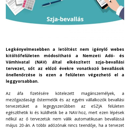
Legkényelmesebben a letöltést nem igénylő webes
kitöltőfelületen módosítható a Nemzeti Adó- és
Vámhivatal (NAV) által elkészített szja-bevallási
tervezet, sőt az előző évekre vonatkozó bevallások
önellenőrzése is ezen a felületen végezhető el a
leggyorsabban.
Az áfa fizetésére kötelezett magánszemélyek, a
mezőgazdasági őstermelők és az egyéni vállalkozók bevallási
tervezetüket a legegyszerűbben az eSZJA felületen
egészíthetik ki és küldhetik be a NAV-hoz, mert ezen lépések
nélkül az ő tervezetük nem válik automatikusan bevallássá
május 20-án. A többi adózónak nincs teendője, ha a tervezet