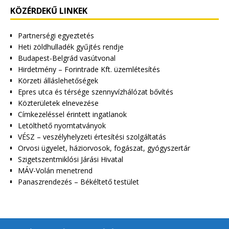
KÖZÉRDEKŰ LINKEK
Partnerségi egyeztetés
Heti zöldhulladék gyűjtés rendje
Budapest-Belgrád vasútvonal
Hirdetmény – Forintrade Kft. üzemlétesítés
Körzeti álláslehetőségek
Epres utca és térsége szennyvízhálózat bővítés
Közterületek elnevezése
Címkezeléssel érintett ingatlanok
Letölthető nyomtatványok
VÉSZ – veszélyhelyzeti értesítési szolgáltatás
Orvosi ügyelet, háziorvosok, fogászat, gyógyszertár
Szigetszentmiklósi Járási Hivatal
MÁV-Volán menetrend
Panaszrendezés – Békéltető testület