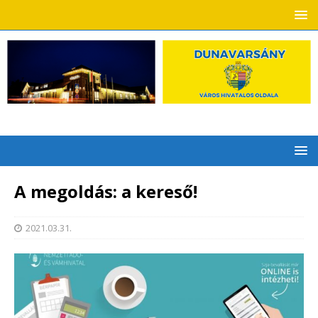
A megoldás: a kereső!
2021.03.31.