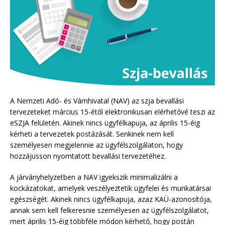
A Nemzeti Adó- és Vámhivatal (NAV) az szja bevallási
tervezeteket március 15-étől elektronikusan elérhetővé teszi az
eSZJA felületén. Akinek nincs ügyfélkapuja, az április 15-éig
kérheti a tervezetek postázását. Senkinek nem kell
személyesen megjelennie az ügyfélszolgálaton, hogy
hozzájusson nyomtatott bevallási tervezetéhez.
A járványhelyzetben a NAV igyekszik minimalizálni a
kockázatokat, amelyek veszélyeztetik ügyfelei és munkatársai
egészségét. Akinek nincs ügyfélkapuja, azaz KAÜ-azonosítója,
annak sem kell felkeresnie személyesen az ügyfélszolgálatot,
mert április 15-éig többféle módon kérhető, hogy postán