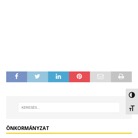
Nagy 
Betűm
ÖNKORMÁNYZAT