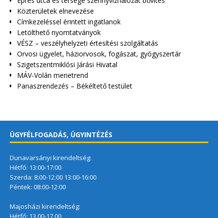
Epres utca és térsége szennyvízhálózat bővítés
Közterületek elnevezése
Címkezeléssel érintett ingatlanok
Letölthető nyomtatványok
VÉSZ – veszélyhelyzeti értesítési szolgáltatás
Orvosi ügyelet, háziorvosok, fogászat, gyógyszertár
Szigetszentmiklósi Járási Hivatal
MÁV-Volán menetrend
Panaszrendezés – Békéltető testület
ÜGYFÉLFOGADÁS, ÜGYINTÉZÉS
Dunavarsányi kirendeltség:
Hétfő: 13:00-17:00
Szerda: 8:00-12:00 13:00-16:00
Péntek: 08:00-12:00
Majosházi kirendeltség:
Hétfő: 13.00-17.00