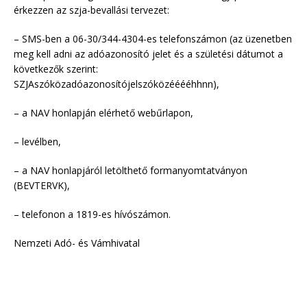
érkezzen az szja-bevallási tervezet:
– SMS-ben a 06-30/344-4304-es telefonszámon (az üzenetben
meg kell adni az adóazonosító jelet és a születési dátumot a
következők szerint:
SZJAszóközadóazonosítójelszóközééééhhnn),
– a NAV honlapján elérhető webűrlapon,
– levélben,
– a NAV honlapjáról letölthető formanyomtatványon
(BEVTERVK),
– telefonon a 1819-es hívószámon.
Nemzeti Adó- és Vámhivatal