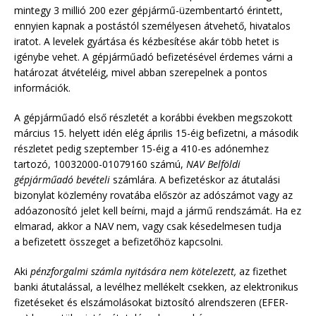
mintegy 3 millió 200 ezer gépjármű-üzembentartó érintett,
ennyien kapnak a postástól személyesen átvehető, hivatalos
iratot. A levelek gyártása és kézbesítése akár több hetet is
igénybe vehet. A gépjárműadó befizetésével érdemes várni a
határozat átvételéig, mivel abban szerepelnek a pontos
információk.
A gépjárműadó első részletét a korábbi években megszokott
március 15. helyett idén elég április 15-éig befizetni, a második
részletet pedig szeptember 15-éig a 410-es adónemhez
tartozó, 10032000-01079160
számú,
NAV Belföldi
gépjárműadó bevételi
számlára. A befizetéskor az átutalási
bizonylat közlemény rovatába először az adószámot vagy az
adóazonosító jelet kell beírni, majd a jármű rendszámát. Ha ez
elmarad, akkor a NAV nem, vagy csak késedelmesen tudja
a befizetett összeget a befizetőhöz kapcsolni.
Aki
pénzforgalmi számla nyitására nem kötelezett,
az fizethet
banki átutalással, a levélhez mellékelt csekken, az elektronikus
fizetéseket és elszámolásokat biztosító alrendszeren (EFER-