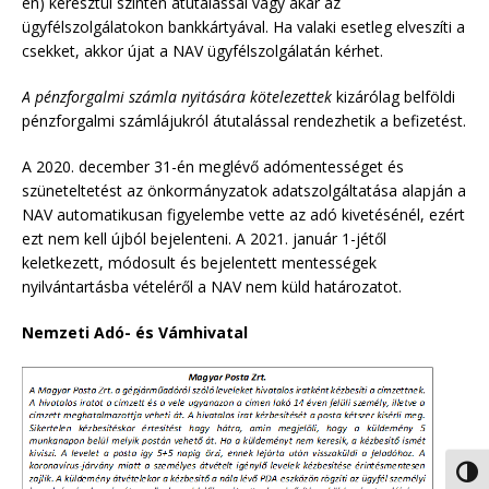
en) keresztül szintén átutalással vagy akár az
ügyfélszolgálatokon bankkártyával. Ha valaki esetleg elveszíti a
csekket, akkor újat a NAV ügyfélszolgálatán kérhet.
A pénzforgalmi számla nyitására kötelezettek
kizárólag belföldi
pénzforgalmi számlájukról átutalással rendezhetik a befizetést.
A 2020. december 31-én meglévő adómentességet és
szüneteltetést az önkormányzatok adatszolgáltatása alapján a
NAV automatikusan figyelembe vette az adó kivetésénél, ezért
ezt nem kell újból bejelenteni. A 2021. január 1-jétől
keletkezett, módosult és bejelentett mentességek
nyilvántartásba vételéről a NAV nem küld határozatot.
Nemzeti Adó- és Vámhivatal
Nagy 