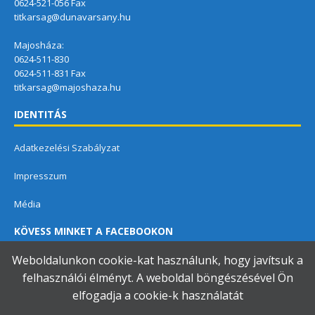
0624-521-056 Fax
titkarsag@dunavarsany.hu
Majosháza:
0624-511-830
0624-511-831 Fax
titkarsag@majoshaza.hu
IDENTITÁS
Adatkezelési Szabályzat
Impresszum
Média
KÖVESS MINKET A FACEBOOKON
Weboldalunkon cookie-kat használunk, hogy javítsuk a
felhasználói élményt. A weboldal böngészésével Ön
elfogadja a cookie-k használatát