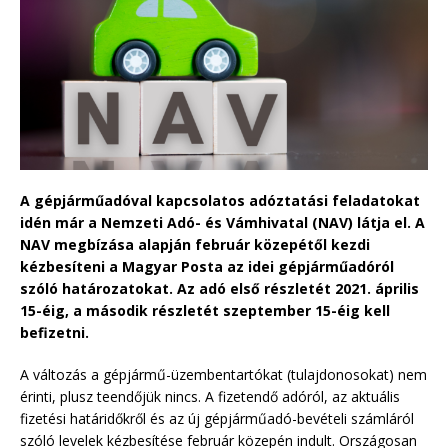
A gépjárműadóval kapcsolatos adóztatási feladatokat
idén már a Nemzeti Adó- és Vámhivatal (NAV) látja el. A
NAV megbízása alapján február közepétől kezdi
kézbesíteni a Magyar Posta az idei gépjárműadóról
szóló határozatokat. Az adó első részletét 2021. április
15-éig, a második részletét szeptember 15-éig kell
befizetni.
A változás a gépjármű-üzembentartókat (tulajdonosokat) nem
érinti, plusz teendőjük nincs. A fizetendő adóról, az aktuális
fizetési határidőkről és az új gépjárműadó-bevételi számláról
szóló levelek kézbesítése február közepén indult. Országosan