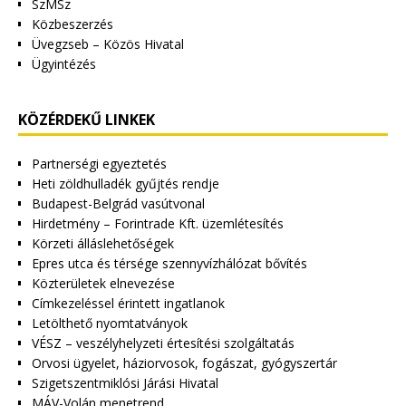
SzMSz
Közbeszerzés
Üvegzseb – Közös Hivatal
Ügyintézés
KÖZÉRDEKŰ LINKEK
Partnerségi egyeztetés
Heti zöldhulladék gyűjtés rendje
Budapest-Belgrád vasútvonal
Hirdetmény – Forintrade Kft. üzemlétesítés
Körzeti álláslehetőségek
Epres utca és térsége szennyvízhálózat bővítés
Közterületek elnevezése
Címkezeléssel érintett ingatlanok
Letölthető nyomtatványok
VÉSZ – veszélyhelyzeti értesítési szolgáltatás
Orvosi ügyelet, háziorvosok, fogászat, gyógyszertár
Szigetszentmiklósi Járási Hivatal
MÁV-Volán menetrend