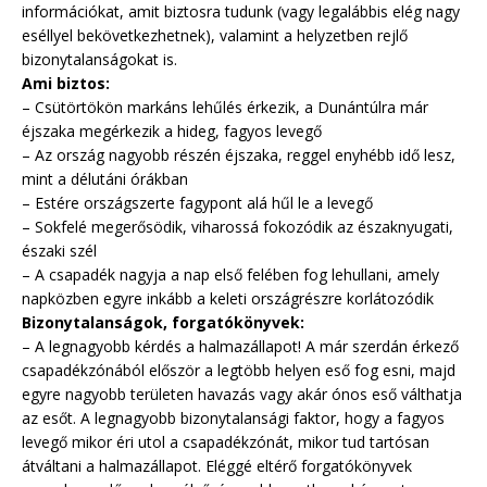
információkat, amit biztosra tudunk (vagy legalábbis elég nagy
eséllyel bekövetkezhetnek), valamint a helyzetben rejlő
bizonytalanságokat is.
Ami biztos:
– Csütörtökön markáns lehűlés érkezik, a Dunántúlra már
éjszaka megérkezik a hideg, fagyos levegő
– Az ország nagyobb részén éjszaka, reggel enyhébb idő lesz,
mint a délutáni órákban
– Estére országszerte fagypont alá hűl le a levegő
– Sokfelé megerősödik, viharossá fokozódik az északnyugati,
északi szél
– A csapadék nagyja a nap első felében fog lehullani, amely
napközben egyre inkább a keleti országrészre korlátozódik
Bizonytalanságok, forgatókönyvek:
– A legnagyobb kérdés a halmazállapot! A már szerdán érkező
csapadékzónából először a legtöbb helyen eső fog esni, majd
egyre nagyobb területen havazás vagy akár ónos eső válthatja
az esőt. A legnagyobb bizonytalansági faktor, hogy a fagyos
levegő mikor éri utol a csapadékzónát, mikor tud tartósan
átváltani a halmazállapot. Eléggé eltérő forgatókönyvek