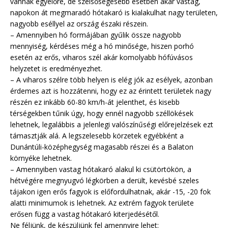
vannak egyelőre, de szélsőségesebb esetben akár vastag,
napokon át megmaradó hótakaró is kialakulhat nagy területen,
nagyobb eséllyel az ország északi részein.
– Amennyiben hó formájában gyűlik össze nagyobb
mennyiség, kérdéses még a hó minősége, hiszen porhó
esetén az erős, viharos szél akár komolyabb hófúvásos
helyzetet is eredményezhet.
– A viharos szélre több helyen is elég jók az esélyek, azonban
érdemes azt is hozzátenni, hogy ez az érintett területek nagy
részén ez inkább 60-80 km/h-át jelenthet, és kisebb
térségekben tűnik úgy, hogy ennél nagyobb széllökések
lehetnek, legalábbis a jelenlegi valószínűségi előrejelzések ezt
támasztják alá. A legszelesebb körzetek egyébként a
Dunántúli-középhegység magasabb részei és a Balaton
környéke lehetnek.
– Amennyiben vastag hótakaró alakul ki csütörtökön, a
hétvégére megnyugvó légkörben a derült, kevésbé szeles
tájakon igen erős fagyok is előfordulhatnak, akár -15, -20 fok
alatti minimumok is lehetnek. Az extrém fagyok területe
erősen függ a vastag hótakaró kiterjedésétől.
Ne féljünk, de készüljünk fel amennyire lehet: