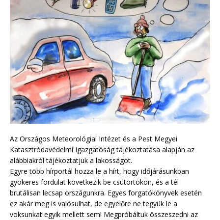
Az Országos Meteorológiai Intézet és a Pest Megyei
Katasztródavédelmi Igazgatóság tájékoztatása alapján az
alábbiakról tájékoztatjuk a lakosságot.
Egyre több hírportál hozza le a hírt, hogy időjárásunkban
gyökeres fordulat következik be csütörtökön, és a tél
brutálisan lecsap országunkra. Egyes forgatókönyvek esetén
ez akár meg is valósulhat, de egyelőre ne tegyük le a
voksunkat egyik mellett sem! Megpróbáltuk összeszedni az