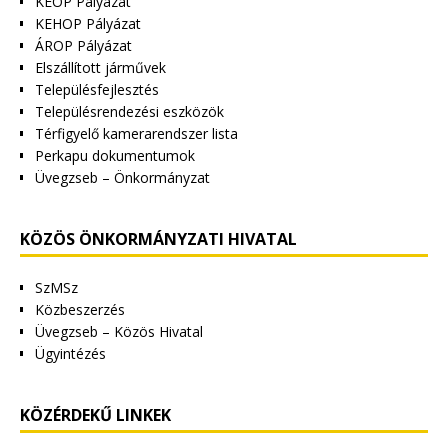
KEOP Pályázat
KEHOP Pályázat
ÁROP Pályázat
Elszállított járművek
Településfejlesztés
Településrendezési eszközök
Térfigyelő kamerarendszer lista
Perkapu dokumentumok
Üvegzseb – Önkormányzat
KÖZÖS ÖNKORMÁNYZATI HIVATAL
SzMSz
Közbeszerzés
Üvegzseb – Közös Hivatal
Ügyintézés
KÖZÉRDEKŰ LINKEK