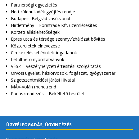
Partnerségi egyeztetés
Heti zöldhulladék gyűjtés rendje
Budapest-Belgrád vasútvonal
Hirdetmény – Forintrade Kft. üzemlétesítés
Körzeti álláslehetőségek
Epres utca és térsége szennyvízhálózat bővítés
Közterületek elnevezése
Címkezeléssel érintett ingatlanok
Letölthető nyomtatványok
VÉSZ – veszélyhelyzeti értesítési szolgáltatás
Orvosi ügyelet, háziorvosok, fogászat, gyógyszertár
Szigetszentmiklósi Járási Hivatal
MÁV-Volán menetrend
Panaszrendezés – Békéltető testület
ÜGYFÉLFOGADÁS, ÜGYINTÉZÉS