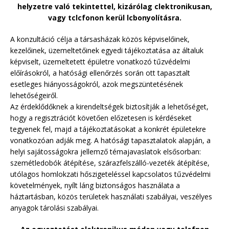
helyzetre való tekintettel, kizárólag clektronikusan,
vagy tclcfonon kerül lcbonyolításra.
A konzultáció célja a társasházak közös képviselőinek,
kezelőinek, üzemeltetőinek egyedi tájékoztatása az általuk
képviselt, üzemeltetett épületre vonatkozó tűzvédelmi
előírásokról, a hatósági ellenőrzés során ott tapasztalt
esetleges hiányosságokról, azok megszüntetésének
lehetőségeiről.
Az érdeklődőknek a kirendeltségek biztosítják a lehetőséget,
hogy a regisztrációt követően előzetesen is kérdéseket
tegyenek fel, majd a tájékoztatásokat a konkrét épületekre
vonatkozóan adják meg. A hatósági tapasztalatok alapján, a
helyi sajátosságokra jellemző témajavaslatok elsősorban:
szemétledobók átépítése, szárazfelszálló-vezeték átépítése,
utólagos homlokzati hőszigeteléssel kapcsolatos tűzvédelmi
követelmények, nyílt láng biztonságos használata a
háztartásban, közös területek használati szabályai, veszélyes
anyagok tárolási szabályai.