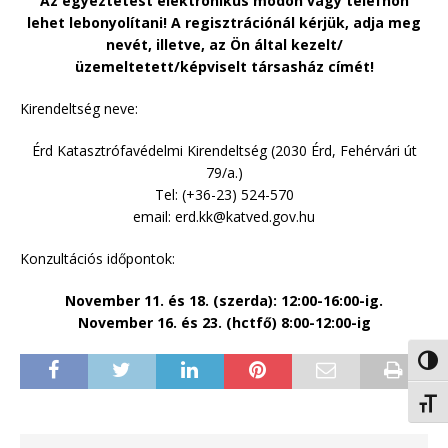
Az egyeztetést elektronikus módon vagy telefnon
lehet lebonyolítani! A regisztrációnál kérjük, adja meg
nevét, illetve, az Ön által kezelt/
üzemeltetett/képviselt társasház címét!
Kirendeltség neve:
Érd Katasztrófavédelmi Kirendeltség (2030 Érd, Fehérvári út
79/a.)
Tel: (+36-23) 524-570
email: erd.kk@katved.gov.hu
Konzultációs időpontok:
November 11. és 18. (szerda): 12:00-16:00-ig.
November 16. és 23. (hctfő) 8:00-12:00-ig
Nagy 
Betűm