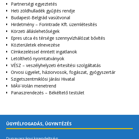
Partnerségi egyeztetés
Heti zöldhulladék gyűjtés rendje
Budapest-Belgrád vasútvonal
Hirdetmény – Forintrade Kft. üzemlétesítés
Körzeti álláslehetőségek
Epres utca és térsége szennyvízhálózat bővítés
Közterületek elnevezése
Címkezeléssel érintett ingatlanok
Letölthető nyomtatványok
VÉSZ – veszélyhelyzeti értesítési szolgáltatás
Orvosi ügyelet, háziorvosok, fogászat, gyógyszertár
Szigetszentmiklósi Járási Hivatal
MÁV-Volán menetrend
Panaszrendezés – Békéltető testület
ÜGYFÉLFOGADÁS, ÜGYINTÉZÉS
Dunavarsányi kirendeltség: