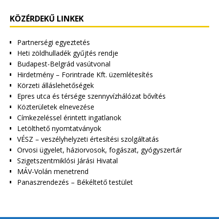
KÖZÉRDEKŰ LINKEK
Partnerségi egyeztetés
Heti zöldhulladék gyűjtés rendje
Budapest-Belgrád vasútvonal
Hirdetmény – Forintrade Kft. üzemlétesítés
Körzeti álláslehetőségek
Epres utca és térsége szennyvízhálózat bővítés
Közterületek elnevezése
Címkezeléssel érintett ingatlanok
Letölthető nyomtatványok
VÉSZ – veszélyhelyzeti értesítési szolgáltatás
Orvosi ügyelet, háziorvosok, fogászat, gyógyszertár
Szigetszentmiklósi Járási Hivatal
MÁV-Volán menetrend
Panaszrendezés – Békéltető testület