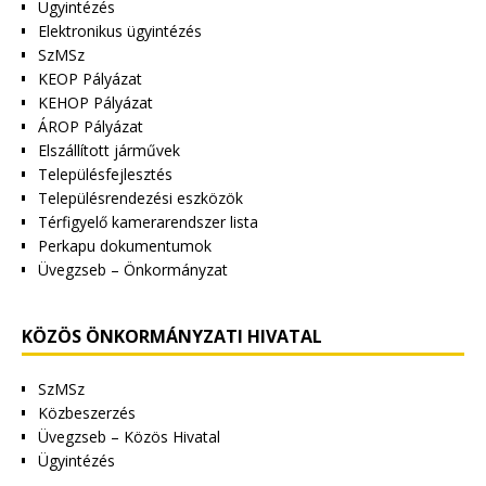
Ügyintézés
Elektronikus ügyintézés
SzMSz
KEOP Pályázat
KEHOP Pályázat
ÁROP Pályázat
Elszállított járművek
Településfejlesztés
Településrendezési eszközök
Térfigyelő kamerarendszer lista
Perkapu dokumentumok
Üvegzseb – Önkormányzat
KÖZÖS ÖNKORMÁNYZATI HIVATAL
SzMSz
Közbeszerzés
Üvegzseb – Közös Hivatal
Ügyintézés