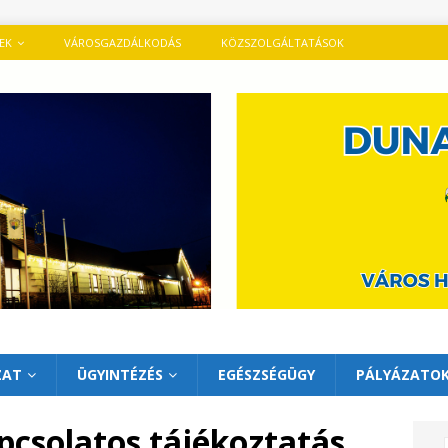
TEK
VÁROSGAZDÁLKODÁS
KÖZSZOLGÁLTATÁSOK
ZAT
ÜGYINTÉZÉS
EGÉSZSÉGÜGY
PÁLYÁZATO
pcsolatos tájékoztatás