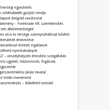
rtnerségi egyeztetés
i zöldhulladék gyűjtés rendje
dapest-Belgrád vasútvonal
detmény – Forintrade Kft. üzemlétesítés
zeti álláslehetőségek
es utca és térsége szennyvízhálózat bővítés
zterületek elnevezése
kezeléssel érintett ingatlanok
tölthető nyomtatványok
Z – veszélyhelyzeti értesítési szolgáltatás
osi ügyelet, háziorvosok, fogászat,
ógyszertár
getszentmiklósi Járási Hivatal
V-Volán menetrend
naszrendezés – Békéltető testület