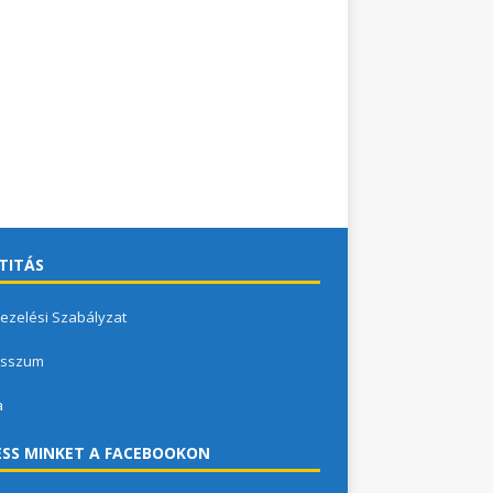
TITÁS
ezelési Szabályzat
esszum
a
SS MINKET A FACEBOOKON