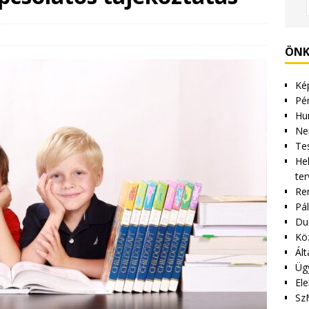
ÖNK
Kép
Pén
Hu
Ne
Tes
Hel
ter
Re
Pá
Du
Kö
Ált
Üg
Ele
Sz