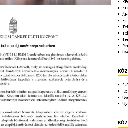
KE
KE
ÁR
Els
Tel
Te
Tér
Pe
Üv
KÖZ
Sz
Kö
Üv
Üg
KÖZ