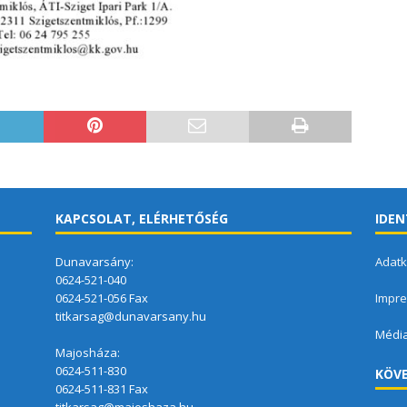
KAPCSOLAT, ELÉRHETŐSÉG
IDEN
Dunavarsány:
Adatk
0624-521-040
0624-521-056 Fax
Impr
titkarsag@dunavarsany.hu
Médi
Majosháza:
0624-511-830
KÖVE
0624-511-831 Fax