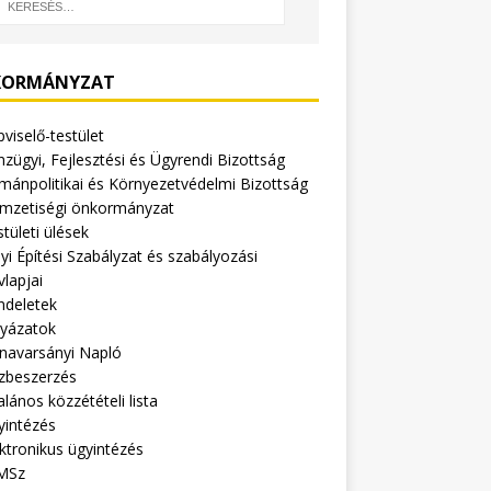
ORMÁNYZAT
viselő-testület
zügyi, Fejlesztési és Ügyrendi Bizottság
mánpolitikai és Környezetvédelmi Bizottság
mzetiségi önkormányzat
tületi ülések
yi Építési Szabályzat és szabályozási
vlapjai
ndeletek
lyázatok
navarsányi Napló
zbeszerzés
alános közzétételi lista
yintézés
ktronikus ügyintézés
MSz