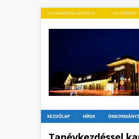
POLGÁRMESTERI KÖSZÖNTŐ
CIVIL SZERVEZE
KEZDŐLAP
HÍREK
ÖNKORMÁNY
Tanévkezdéssel ka