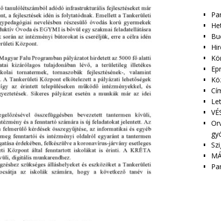
Pa
Het
Bu
Hir
Kör
Epr
Kö
Cím
Le
VÉS
Orv
gy
Szi
MÁ
Pa