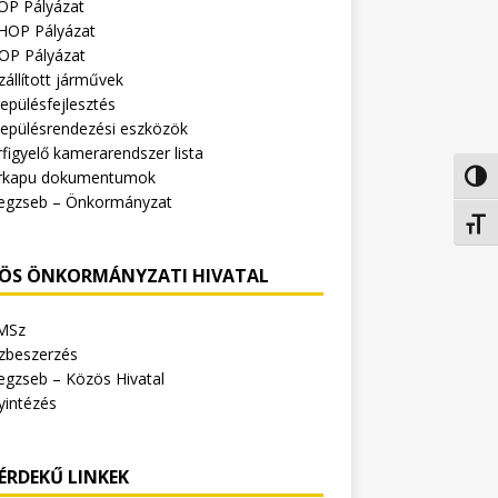
OP Pályázat
HOP Pályázat
OP Pályázat
zállított járművek
epülésfejlesztés
lepülésrendezési eszközök
figyelő kamerarendszer lista
rkapu dokumentumok
Nagy 
egzseb – Önkormányzat
Betűm
ÖS ÖNKORMÁNYZATI HIVATAL
MSz
zbeszerzés
egzseb – Közös Hivatal
yintézés
ÉRDEKŰ LINKEK