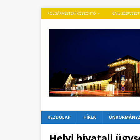
POLGÁRMESTERI KÖSZÖNTŐ
CIVIL SZERVEZE
KEZDŐLAP
HÍREK
ÖNKORMÁNY
Helyi hivatali ügy