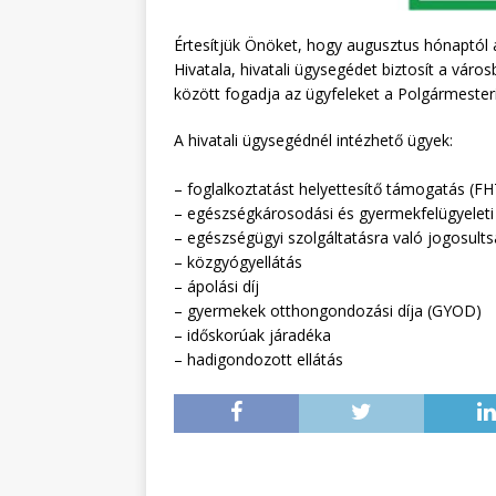
Értesítjük Önöket, hogy augusztus hónaptól 
Hivatala, hivatali ügysegédet biztosít a váro
között fogadja az ügyfeleket a Polgármesteri
A hivatali ügysegédnél intézhető ügyek:
– foglalkoztatást helyettesítő támogatás (FH
– egészségkárosodási és gyermekfelügyelet
– egészségügyi szolgáltatásra való jogosult
– közgyógyellátás
– ápolási díj
– gyermekek otthongondozási díja (GYOD)
– időskorúak járadéka
– hadigondozott ellátás