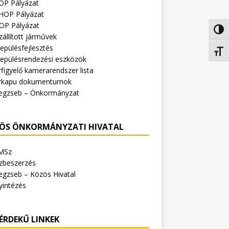
OP Pályázat
HOP Pályázat
OP Pályázat
Nagy 
zállított járművek
epülésfejlesztés
Betűm
lepülésrendezési eszközök
figyelő kamerarendszer lista
rkapu dokumentumok
egzseb – Önkormányzat
ÖS ÖNKORMÁNYZATI HIVATAL
MSz
zbeszerzés
egzseb – Közös Hivatal
yintézés
ÉRDEKŰ LINKEK