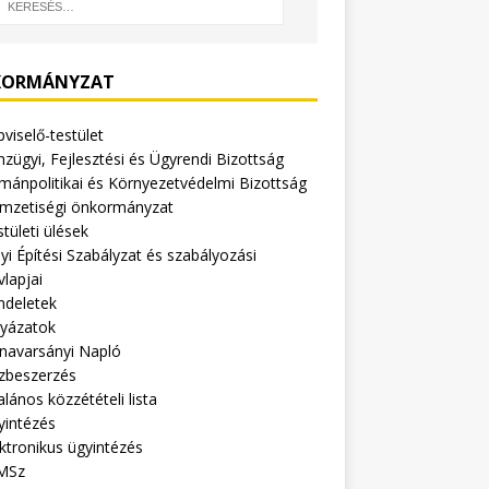
ORMÁNYZAT
viselő-testület
zügyi, Fejlesztési és Ügyrendi Bizottság
mánpolitikai és Környezetvédelmi Bizottság
mzetiségi önkormányzat
tületi ülések
yi Építési Szabályzat és szabályozási
vlapjai
ndeletek
lyázatok
navarsányi Napló
zbeszerzés
alános közzétételi lista
yintézés
ktronikus ügyintézés
MSz