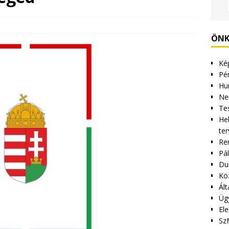
ÖNK
Kép
Pén
Hu
Ne
Tes
Hel
ter
Re
Pá
Du
Kö
Ált
Üg
Ele
Sz