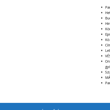
Pa
Het
Bu
Hir
Kör
Epr
Kö
Cím
Le
VÉS
Orv
gy
Szi
MÁ
Pa