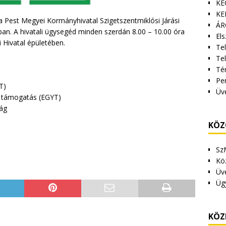
KE
KE
a Pest Megyei Kormányhivatal Szigetszentmiklósi Járási
ÁR
sban. A hivatali ügysegéd minden szerdán 8.00 – 10.00 óra
Els
 Hivatal épületében.
Tel
Te
Tér
Pe
T)
Üv
i támogatás (EGYT)
ság
KÖZ
Sz
Kö
Üv
Üg
KÖZ