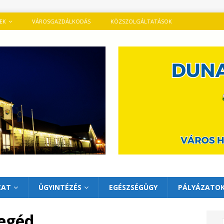
TEK
VÁROSGAZDÁLKODÁS
KÖZSZOLGÁLTATÁSOK
ZAT
ÜGYINTÉZÉS
EGÉSZSÉGÜGY
PÁLYÁZATO
segéd