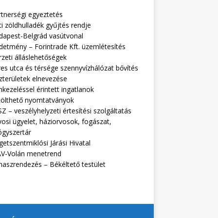
rtnerségi egyeztetés
i zöldhulladék gyűjtés rendje
dapest-Belgrád vasútvonal
detmény – Forintrade Kft. üzemlétesítés
zeti álláslehetőségek
es utca és térsége szennyvízhálózat bővítés
zterületek elnevezése
kezeléssel érintett ingatlanok
tölthető nyomtatványok
Z – veszélyhelyzeti értesítési szolgáltatás
osi ügyelet, háziorvosok, fogászat,
ógyszertár
getszentmiklósi Járási Hivatal
V-Volán menetrend
naszrendezés – Békéltető testület