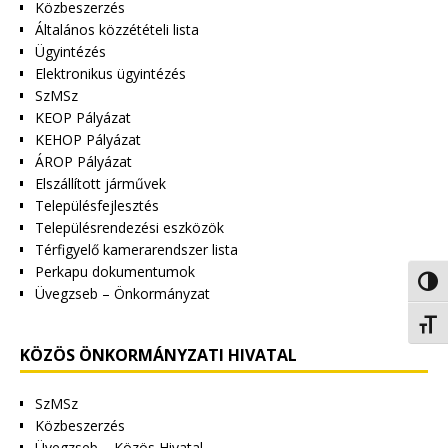
Közbeszerzés
Általános közzétételi lista
Ügyintézés
Elektronikus ügyintézés
SzMSz
KEOP Pályázat
KEHOP Pályázat
ÁROP Pályázat
Elszállított járművek
Településfejlesztés
Településrendezési eszközök
Térfigyelő kamerarendszer lista
Perkapu dokumentumok
Nagy 
Üvegzseb – Önkormányzat
Betűm
KÖZÖS ÖNKORMÁNYZATI HIVATAL
SzMSz
Közbeszerzés
Üvegzseb – Közös Hivatal