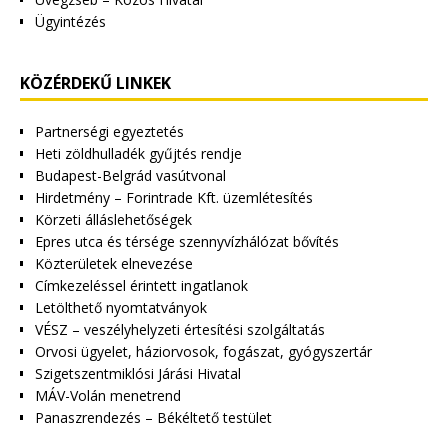
Ügyintézés
KÖZÉRDEKŰ LINKEK
Partnerségi egyeztetés
Heti zöldhulladék gyűjtés rendje
Budapest-Belgrád vasútvonal
Hirdetmény – Forintrade Kft. üzemlétesítés
Körzeti álláslehetőségek
Epres utca és térsége szennyvízhálózat bővítés
Közterületek elnevezése
Címkezeléssel érintett ingatlanok
Letölthető nyomtatványok
VÉSZ – veszélyhelyzeti értesítési szolgáltatás
Orvosi ügyelet, háziorvosok, fogászat, gyógyszertár
Szigetszentmiklósi Járási Hivatal
MÁV-Volán menetrend
Panaszrendezés – Békéltető testület