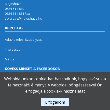
Majosháza:
0624-511-830
0624-511-831 Fax
titkarsag@majoshaza.hu
IDENTITÁS
Adatkezelési Szabályzat
Impresszum
Média
KÖVESS MINKET A FACEBOOKON
Weboldalunkon cookie-kat használunk, hogy javítsuk a
felhasználói élményt. A weboldal böngészésével Ön
elfogadja a cookie-k használatát
Dunavarsányi Közös Önkormányzati Hivatal
Elfogadom
A használja a
Accessibility Checker
-t weboldalunk akadálymentességének figyelésére.