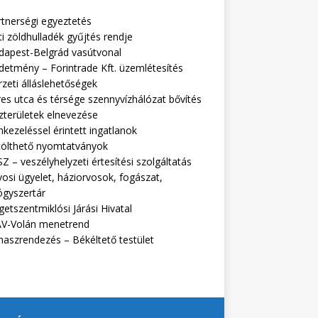
rtnerségi egyeztetés
i zöldhulladék gyűjtés rendje
dapest-Belgrád vasútvonal
detmény – Forintrade Kft. üzemlétesítés
zeti álláslehetőségek
es utca és térsége szennyvízhálózat bővítés
zterületek elnevezése
kezeléssel érintett ingatlanok
tölthető nyomtatványok
Z – veszélyhelyzeti értesítési szolgáltatás
osi ügyelet, háziorvosok, fogászat,
ógyszertár
getszentmiklósi Járási Hivatal
V-Volán menetrend
naszrendezés – Békéltető testület