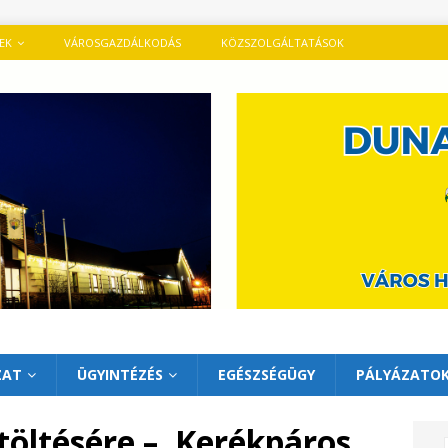
TEK
VÁROSGAZDÁLKODÁS
KÖZSZOLGÁLTATÁSOK
ZAT
ÜGYINTÉZÉS
EGÉSZSÉGÜGY
PÁLYÁZATO
töltésére – ,Kerékpáros