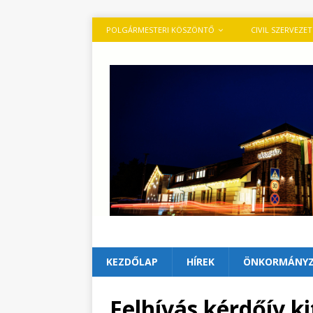
POLGÁRMESTERI KÖSZÖNTŐ
CIVIL SZERVEZE
KEZDŐLAP
HÍREK
ÖNKORMÁNY
Felhívás kérdőív ki