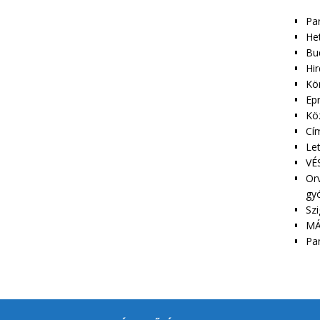
Pa
Het
Bu
Hir
Kör
Epr
Kö
Cím
Le
VÉS
Orv
gy
Szi
MÁ
Pa