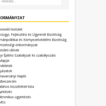
ORMÁNYZAT
viselő-testület
zügyi, Fejlesztési és Ügyrendi Bizottság
mánpolitikai és Környezetvédelmi Bizottság
mzetiségi önkormányzat
tületi ülések
yi Építési Szabályzat és szabályozási
vlapjai
ndeletek
lyázatok
navarsányi Napló
zbeszerzés
alános közzétételi lista
yintézés
ktronikus ügyintézés
MSz