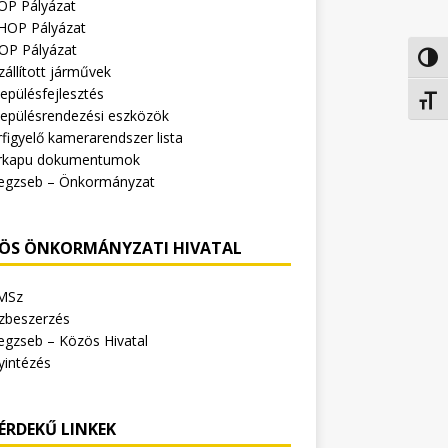
OP Pályázat
HOP Pályázat
OP Pályázat
Nagy 
zállított járművek
epülésfejlesztés
Betűm
lepülésrendezési eszközök
figyelő kamerarendszer lista
rkapu dokumentumok
egzseb – Önkormányzat
ÖS ÖNKORMÁNYZATI HIVATAL
MSz
zbeszerzés
egzseb – Közös Hivatal
yintézés
ÉRDEKŰ LINKEK