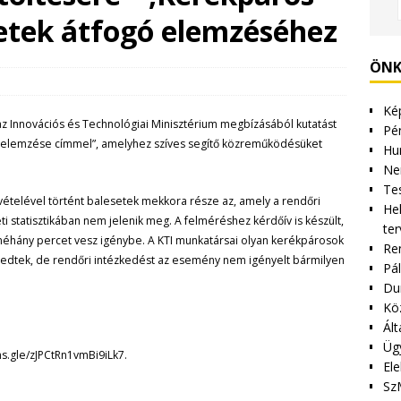
setek átfogó elemzéséhez
ÖNK
Kép
az Innovációs és Technológiai Minisztérium megbízásából kutatást
Pén
ó elemzése címmel”, amelyhez szíves segítő közreműködésüket
Hu
Ne
Tes
zvételével történt balesetek mekkora része az, amely a rendőri
Hel
i statisztikában nem jelenik meg.
A felméréshez kérdőív is készült,
ter
 néhány percet vesz igénybe. A KTI munkatársai olyan kerékpárosok
Re
nvedtek, de rendőri intézkedést az esemény nem igényelt bármilyen
Pá
Du
Kö
Ált
Üg
ms.gle/zJPCtRn1vmBi9iLk7.
Ele
Sz