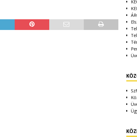
KE
KE
ÁR
Els
Tel
Te
Tér
Pe
Üv
KÖZ
Sz
Kö
Üv
Üg
KÖZ