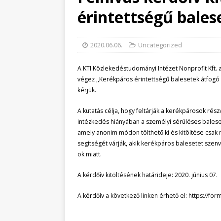
érintettségű bale
2020.06.06.
Uncategorized
A KTI Közlekedéstudományi Intézet Nonprofit Kft. 
végez ,,Kerékpáros érintettségű balesetek átfog
kérjük.
A kutatás célja, hogy feltárják a kerékpárosok rés
intézkedés hiányában a személyi sérüléses baleset
amely anonim módon tölthető ki és kitöltése csak
segítségét várják, akik kerékpáros balesetet sze
ok miatt.
A kérdőív kitöltésének határideje: 2020. június 07.
A kérdőív a következő linken érhető el: https://for