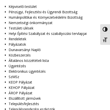
Képviselő-testület
Pénzügyi, Fejlesztési és Ügyrendi Bizottság
Humánpolitikai és Környezetvédelmi Bizottság
Nemzetiségi önkormányzat
Testületi ülések
Nagy 
Helyi Építési Szabályzat és szabályozási tervlapjai
Rendeletek
Betűm
Pályázatok
Dunavarsányi Napló
Közbeszerzés
Általános közzétételi lista
Ügyintézés
Elektronikus ügyintézés
SzMSz
KEOP Pályázat
KEHOP Pályázat
ÁROP Pályázat
Elszállított járművek
Településfejlesztés
Településrendezési eszközök