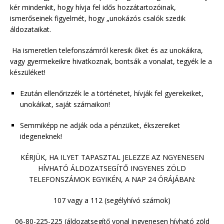
kér mindenkit, hogy hívja fel idős hozzátartozóinak,
ismerőseinek figyelmét, hogy „unokázós csalók szedik
áldozataikat.
Ha ismeretlen telefonszámról keresik őket és az unokáikra,
vagy gyermekeikre hivatkoznak, bontsák a vonalat, tegyék le a
készüléket!
Ezután ellenőrizzék le a történetet, hívják fel gyerekeiket,
unokáikat, saját számaikon!
Semmiképp ne adják oda a pénzüket, ékszereiket
idegeneknek!
KÉRJÜK, HA ILYET TAPASZTAL JELEZZE AZ NGYENESEN
HÍVHATÓ ÁLDOZATSEGÍTŐ INGYENES ZÖLD
TELEFONSZÁMOK EGYIKÉN, A NAP 24 ÓRÁJÁBAN:
107 vagy a 112 (segélyhívó számok)
06-80-225-225 (áldozatsegítő vonal ingyenesen hívható zöld