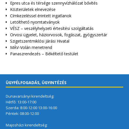
Epres utca és térsége szennyvízhálózat bővítés
Közterületek elnevezése
Címkezeléssel érintett ingatlanok
Letölthető nyomtatványok
VÉSZ – veszélyhelyzeti értesítési szolgáltatás
Orvosi ügyelet, háziorvosok, fogászat, gyógyszertár
Szigetszentmiklósi Járási Hivatal
MÁV-Volán menetrend
Panaszrendezés – Békéltető testület
ÜGYFÉLFOGADÁS, ÜGYINTÉZÉS
Dunavarsányi kirendeltség:
Hétfő: 13:00-17:00
Szerda: 8:00-12:00 13:00-16:00
Péntek: 08:00-12:00
Majosházi kirendeltség: