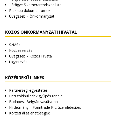
Térfigyelő kamerarendszer lista
Perkapu dokumentumok
Üvegzseb – Önkormányzat
KÖZÖS ÖNKORMÁNYZATI HIVATAL
SzMSz
Közbeszerzés
Üvegzseb – Közös Hivatal
Ügyintézés
KÖZÉRDEKŰ LINKEK
Partnerségi egyeztetés
Heti zöldhulladék gyűjtés rendje
Budapest-Belgrád vasútvonal
Hirdetmény – Forintrade Kft. üzemlétesítés
Körzeti álláslehetőségek