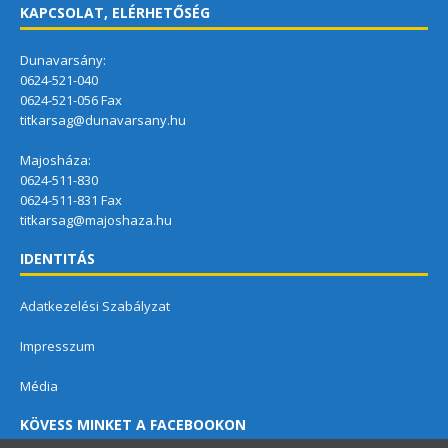
KAPCSOLAT, ELÉRHETŐSÉG
Dunavarsány:
0624-521-040
0624-521-056 Fax
titkarsag@dunavarsany.hu
Majosháza:
0624-511-830
0624-511-831 Fax
titkarsag@majoshaza.hu
IDENTITÁS
Adatkezelési Szabályzat
Impresszum
Média
KÖVESS MINKET A FACEBOOKON