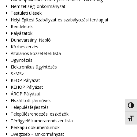
Nemzetiségi önkormányzat
Testületi ülések
Helyi Építési Szabályzat és szabályozási tervlapjai
Rendeletek
Pályázatok
Dunavarsányi Napló
Közbeszerzés
Általános közzétételi lista
Ügyintézés
Elektronikus ügyintézés
SzMSz
KEOP Pályázat
KEHOP Pályázat
ÁROP Pályázat
Elszállított járművek
Nagy 
Településfejlesztés
Településrendezési eszközök
Betűm
Térfigyelő kamerarendszer lista
Perkapu dokumentumok
Üvegzseb – Önkormányzat