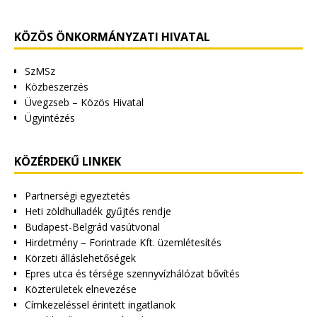
KÖZÖS ÖNKORMÁNYZATI HIVATAL
SzMSz
Közbeszerzés
Üvegzseb – Közös Hivatal
Ügyintézés
KÖZÉRDEKŰ LINKEK
Partnerségi egyeztetés
Heti zöldhulladék gyűjtés rendje
Budapest-Belgrád vasútvonal
Hirdetmény – Forintrade Kft. üzemlétesítés
Körzeti álláslehetőségek
Epres utca és térsége szennyvízhálózat bővítés
Közterületek elnevezése
Címkezeléssel érintett ingatlanok