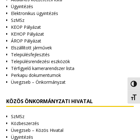
Ügyintézés
Elektronikus ügyintézés
SzMSz
KEOP Pályázat
KEHOP Pályázat
ÁROP Pályázat
Elszállított járművek
Településfejlesztés
Településrendezési eszközök
Térfigyelő kamerarendszer lista
Perkapu dokumentumok
Üvegzseb – Önkormányzat
Nagy 
Betűm
KÖZÖS ÖNKORMÁNYZATI HIVATAL
SzMSz
Közbeszerzés
Üvegzseb – Közös Hivatal
Ügyintézés