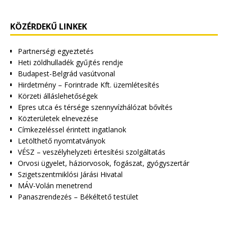
KÖZÉRDEKŰ LINKEK
Partnerségi egyeztetés
Heti zöldhulladék gyűjtés rendje
Budapest-Belgrád vasútvonal
Hirdetmény – Forintrade Kft. üzemlétesítés
Körzeti álláslehetőségek
Epres utca és térsége szennyvízhálózat bővítés
Közterületek elnevezése
Címkezeléssel érintett ingatlanok
Letölthető nyomtatványok
VÉSZ – veszélyhelyzeti értesítési szolgáltatás
Orvosi ügyelet, háziorvosok, fogászat, gyógyszertár
Szigetszentmiklósi Járási Hivatal
MÁV-Volán menetrend
Panaszrendezés – Békéltető testület