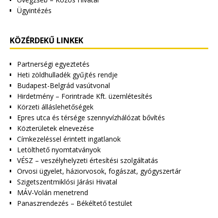
Ügyintézés
KÖZÉRDEKŰ LINKEK
Partnerségi egyeztetés
Heti zöldhulladék gyűjtés rendje
Budapest-Belgrád vasútvonal
Hirdetmény – Forintrade Kft. üzemlétesítés
Körzeti álláslehetőségek
Epres utca és térsége szennyvízhálózat bővítés
Közterületek elnevezése
Címkezeléssel érintett ingatlanok
Letölthető nyomtatványok
VÉSZ – veszélyhelyzeti értesítési szolgáltatás
Orvosi ügyelet, háziorvosok, fogászat, gyógyszertár
Szigetszentmiklósi Járási Hivatal
MÁV-Volán menetrend
Panaszrendezés – Békéltető testület