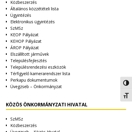
Közbeszerzés
Általános közzétételi lista
Ügyintézés
Elektronikus ügyintézés
SzMSz
KEOP Pályázat
KEHOP Pályázat
ÁROP Pályázat
Elszállított járművek
Településfejlesztés
Településrendezési eszközök
Térfigyelő kamerarendszer lista
Perkapu dokumentumok
Nagy 
Üvegzseb – Önkormányzat
Betűm
KÖZÖS ÖNKORMÁNYZATI HIVATAL
SzMSz
Közbeszerzés
Üvegzseb – Közös Hivatal