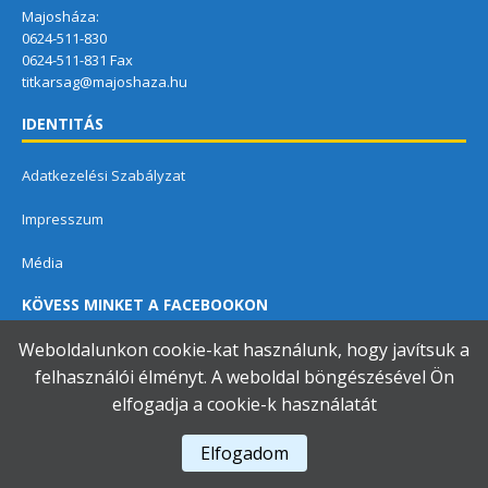
Majosháza:
0624-511-830
0624-511-831 Fax
titkarsag@majoshaza.hu
IDENTITÁS
Adatkezelési Szabályzat
Impresszum
Média
KÖVESS MINKET A FACEBOOKON
Weboldalunkon cookie-kat használunk, hogy javítsuk a
felhasználói élményt. A weboldal böngészésével Ön
elfogadja a cookie-k használatát
Dunavarsányi Közös Önkormányzati Hivatal
Elfogadom
A használja a
Accessibility Checker
-t weboldalunk akadálymentességének figyelésére.