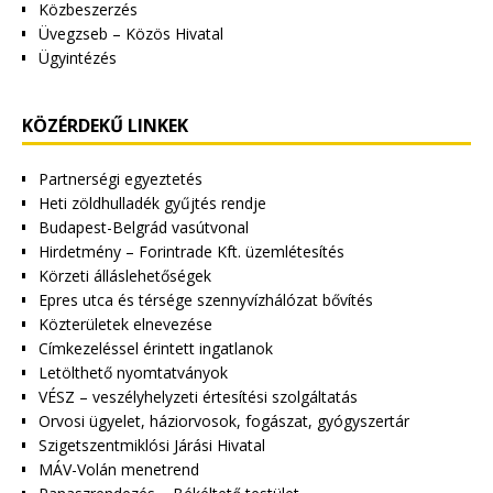
Közbeszerzés
Üvegzseb – Közös Hivatal
Ügyintézés
KÖZÉRDEKŰ LINKEK
Partnerségi egyeztetés
Heti zöldhulladék gyűjtés rendje
Budapest-Belgrád vasútvonal
Hirdetmény – Forintrade Kft. üzemlétesítés
Körzeti álláslehetőségek
Epres utca és térsége szennyvízhálózat bővítés
Közterületek elnevezése
Címkezeléssel érintett ingatlanok
Letölthető nyomtatványok
VÉSZ – veszélyhelyzeti értesítési szolgáltatás
Orvosi ügyelet, háziorvosok, fogászat, gyógyszertár
Szigetszentmiklósi Járási Hivatal
MÁV-Volán menetrend