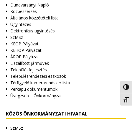
Dunavarsányi Napló
Közbeszerzés
Általános közzétételi lista
Ügyintézés
Elektronikus ügyintézés
SzMSz
KEOP Pályázat
KEHOP Pályázat
ÁROP Pályázat
Elszállított járművek
Településfejlesztés
Településrendezési eszközök
Térfigyelő kamerarendszer lista
Nagy 
Perkapu dokumentumok
Üvegzseb – Önkormányzat
Betűm
KÖZÖS ÖNKORMÁNYZATI HIVATAL
SzMSz