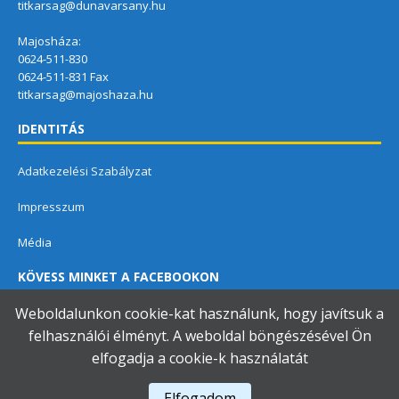
titkarsag@dunavarsany.hu
Majosháza:
0624-511-830
0624-511-831 Fax
titkarsag@majoshaza.hu
IDENTITÁS
Adatkezelési Szabályzat
Impresszum
Média
KÖVESS MINKET A FACEBOOKON
Weboldalunkon cookie-kat használunk, hogy javítsuk a
felhasználói élményt. A weboldal böngészésével Ön
elfogadja a cookie-k használatát
Dunavarsányi Közös Önkormányzati Hivatal
Elfogadom