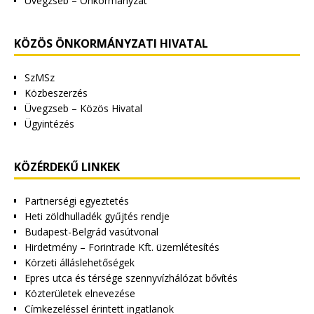
Üvegzseb – Önkormányzat
KÖZÖS ÖNKORMÁNYZATI HIVATAL
SzMSz
Közbeszerzés
Üvegzseb – Közös Hivatal
Ügyintézés
KÖZÉRDEKŰ LINKEK
Partnerségi egyeztetés
Heti zöldhulladék gyűjtés rendje
Budapest-Belgrád vasútvonal
Hirdetmény – Forintrade Kft. üzemlétesítés
Körzeti álláslehetőségek
Epres utca és térsége szennyvízhálózat bővítés
Közterületek elnevezése
Címkezeléssel érintett ingatlanok