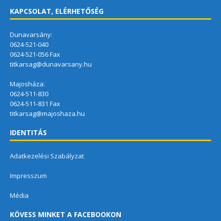
KAPCSOLAT, ELÉRHETŐSÉG
Dunavarsány:
0624-521-040
0624-521-056 Fax
titkarsag@dunavarsany.hu
Majosháza:
0624-511-830
0624-511-831 Fax
titkarsag@majoshaza.hu
IDENTITÁS
Adatkezelési Szabályzat
Impresszum
Média
KÖVESS MINKET A FACEBOOKON