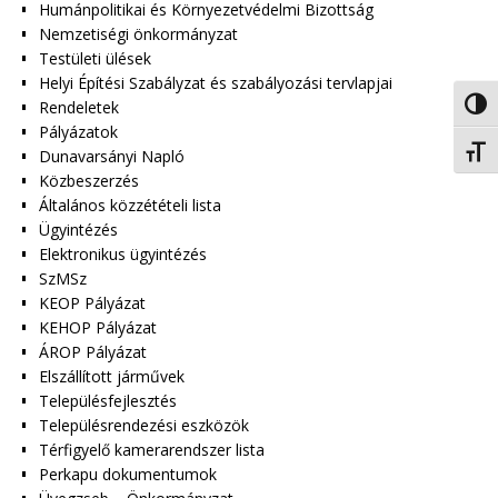
Humánpolitikai és Környezetvédelmi Bizottság
Nemzetiségi önkormányzat
Testületi ülések
Helyi Építési Szabályzat és szabályozási tervlapjai
Nagy 
Rendeletek
Pályázatok
Betűm
Dunavarsányi Napló
Közbeszerzés
Általános közzétételi lista
Ügyintézés
Elektronikus ügyintézés
SzMSz
KEOP Pályázat
KEHOP Pályázat
ÁROP Pályázat
Elszállított járművek
Településfejlesztés
Településrendezési eszközök
Térfigyelő kamerarendszer lista
Perkapu dokumentumok