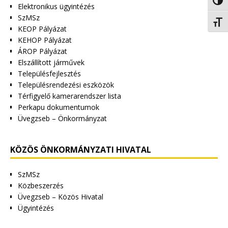
Nagy 
Elektronikus ügyintézés
SzMSz
Betűm
KEOP Pályázat
KEHOP Pályázat
ÁROP Pályázat
Elszállított járművek
Településfejlesztés
Településrendezési eszközök
Térfigyelő kamerarendszer lista
Perkapu dokumentumok
Üvegzseb – Önkormányzat
KÖZÖS ÖNKORMÁNYZATI HIVATAL
SzMSz
Közbeszerzés
Üvegzseb – Közös Hivatal
Ügyintézés