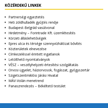
KÖZÉRDEKŰ LINKEK
Partnerségi egyeztetés
Heti zöldhulladék gyűjtés rendje
Budapest-Belgrád vasútvonal
Hirdetmény – Forintrade Kft. üzemlétesítés
Körzeti álláslehetőségek
Epres utca és térsége szennyvízhálózat bővítés
Közterületek elnevezése
Címkezeléssel érintett ingatlanok
Letölthető nyomtatványok
VÉSZ – veszélyhelyzeti értesítési szolgáltatás
Orvosi ügyelet, háziorvosok, fogászat, gyógyszertár
Szigetszentmiklósi Járási Hivatal
MÁV-Volán menetrend
Panaszrendezés – Békéltető testület