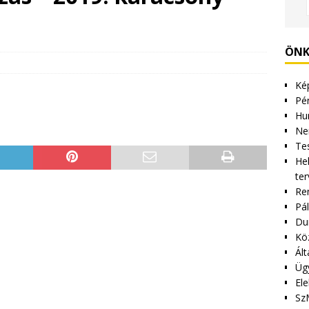
ÖNK
Kép
Pén
Hu
Ne
Tes
Hel
ter
Re
Pá
Du
Kö
Ált
Üg
Ele
Sz