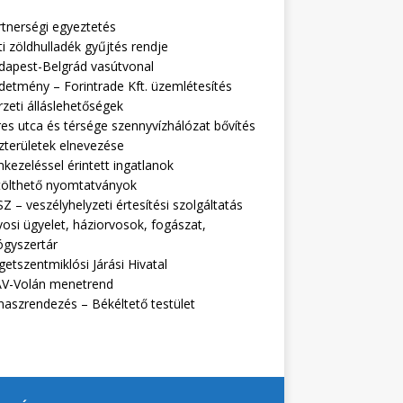
rtnerségi egyeztetés
i zöldhulladék gyűjtés rendje
dapest-Belgrád vasútvonal
detmény – Forintrade Kft. üzemlétesítés
zeti álláslehetőségek
es utca és térsége szennyvízhálózat bővítés
zterületek elnevezése
kezeléssel érintett ingatlanok
tölthető nyomtatványok
Z – veszélyhelyzeti értesítési szolgáltatás
osi ügyelet, háziorvosok, fogászat,
ógyszertár
getszentmiklósi Járási Hivatal
V-Volán menetrend
naszrendezés – Békéltető testület