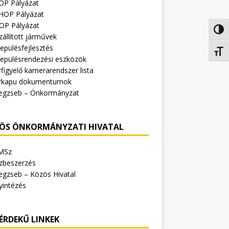
OP Pályázat
HOP Pályázat
OP Pályázat
Nagy 
zállított járművek
epülésfejlesztés
Betűm
lepülésrendezési eszközök
figyelő kamerarendszer lista
rkapu dokumentumok
egzseb – Önkormányzat
ÖS ÖNKORMÁNYZATI HIVATAL
MSz
zbeszerzés
egzseb – Közös Hivatal
yintézés
ÉRDEKŰ LINKEK