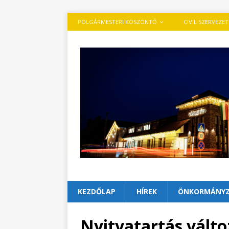
POLGÁRMESTERI KÖSZÖNTŐ
CIVIL SZERVEZE
KEZDŐLAP
HÍREK
ÖNKORMÁNY
Nyitvatartás válto