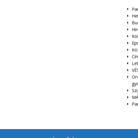
Pa
Het
Bu
Hir
Kör
Epr
Kö
Cím
Le
VÉS
Orv
gy
Szi
MÁ
Pa