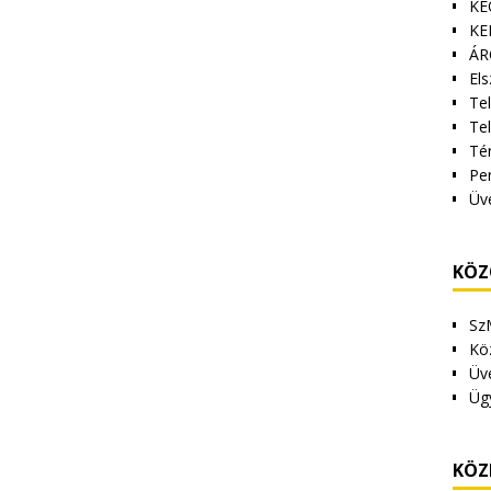
KE
KE
ÁR
Els
Tel
Te
Tér
Pe
Üv
KÖZ
Sz
Kö
Üv
Üg
KÖZ