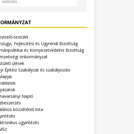
ORMÁNYZAT
viselő-testület
zügyi, Fejlesztési és Ügyrendi Bizottság
mánpolitikai és Környezetvédelmi Bizottság
mzetiségi önkormányzat
tületi ülések
yi Építési Szabályzat és szabályozási
vlapjai
ndeletek
lyázatok
navarsányi Napló
zbeszerzés
alános közzétételi lista
yintézés
ktronikus ügyintézés
MSz