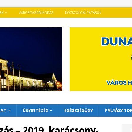
TEK
VÁROSGAZDÁLKODÁS
KÖZSZOLGÁLTATÁSOK
ZAT
ÜGYINTÉZÉS
EGÉSZSÉGÜGY
PÁLYÁZATO
zás – 2019. karácsony-