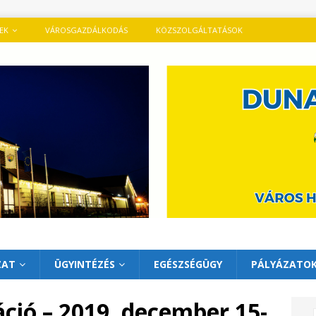
TEK
VÁROSGAZDÁLKODÁS
KÖZSZOLGÁLTATÁSOK
ZAT
ÜGYINTÉZÉS
EGÉSZSÉGÜGY
PÁLYÁZATO
ció – 2019. december 15-