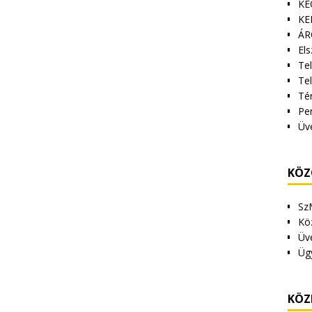
KE
KE
ÁR
Els
Tel
Te
Tér
Pe
Üv
KÖZ
Sz
Kö
Üv
Üg
KÖZ