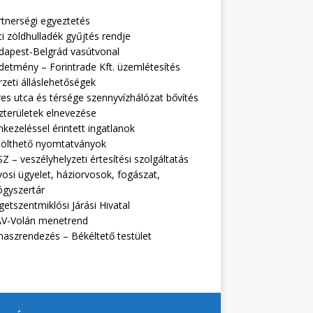
rtnerségi egyeztetés
i zöldhulladék gyűjtés rendje
dapest-Belgrád vasútvonal
detmény – Forintrade Kft. üzemlétesítés
zeti álláslehetőségek
es utca és térsége szennyvízhálózat bővítés
zterületek elnevezése
kezeléssel érintett ingatlanok
tölthető nyomtatványok
Z – veszélyhelyzeti értesítési szolgáltatás
osi ügyelet, háziorvosok, fogászat,
ógyszertár
getszentmiklósi Járási Hivatal
V-Volán menetrend
naszrendezés – Békéltető testület