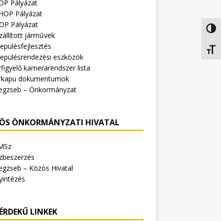
OP Pályázat
HOP Pályázat
OP Pályázat
Nagy 
zállított járművek
epülésfejlesztés
Betűm
lepülésrendezési eszközök
figyelő kamerarendszer lista
rkapu dokumentumok
egzseb – Önkormányzat
ÖS ÖNKORMÁNYZATI HIVATAL
MSz
zbeszerzés
egzseb – Közös Hivatal
yintézés
ÉRDEKŰ LINKEK