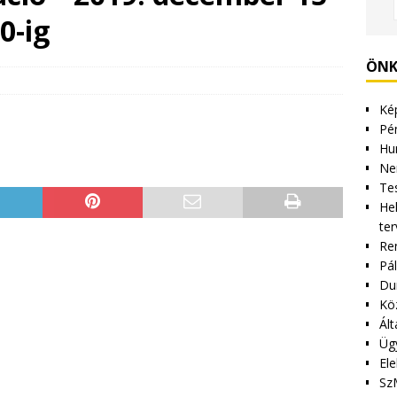
0-ig
ÖNK
Kép
Pén
Hu
Ne
Tes
Hel
ter
Re
Pá
Du
Kö
Ált
Üg
Ele
Sz