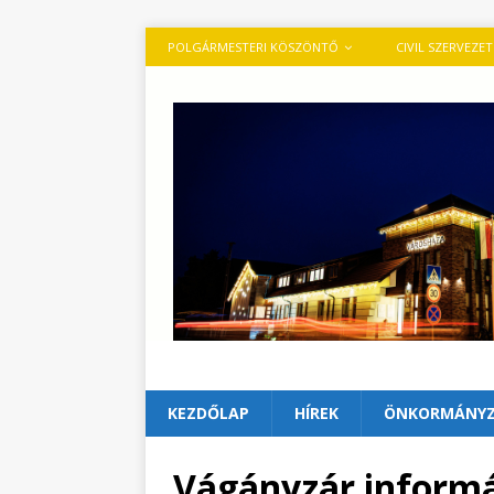
POLGÁRMESTERI KÖSZÖNTŐ
CIVIL SZERVEZE
KEZDŐLAP
HÍREK
ÖNKORMÁNY
Vágányzár informá