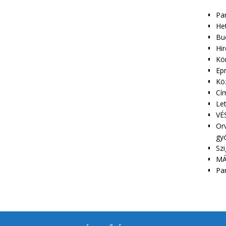
Pa
Het
Bu
Hir
Kör
Epr
Kö
Cím
Le
VÉS
Orv
gy
Szi
MÁ
Pa