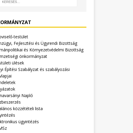
ORMÁNYZAT
viselő-testület
zügyi, Fejlesztési és Ügyrendi Bizottság
mánpolitikai és Környezetvédelmi Bizottság
mzetiségi önkormányzat
tületi ülések
yi Építési Szabályzat és szabályozási
vlapjai
ndeletek
lyázatok
navarsányi Napló
zbeszerzés
alános közzétételi lista
yintézés
ktronikus ügyintézés
MSz