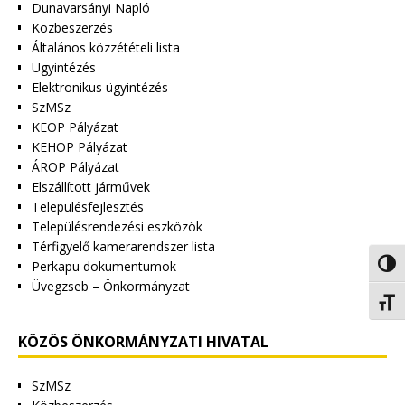
Dunavarsányi Napló
Közbeszerzés
Általános közzétételi lista
Ügyintézés
Elektronikus ügyintézés
SzMSz
KEOP Pályázat
KEHOP Pályázat
ÁROP Pályázat
Elszállított járművek
Településfejlesztés
Településrendezési eszközök
Térfigyelő kamerarendszer lista
Perkapu dokumentumok
Nagy 
Üvegzseb – Önkormányzat
Betűm
KÖZÖS ÖNKORMÁNYZATI HIVATAL
SzMSz