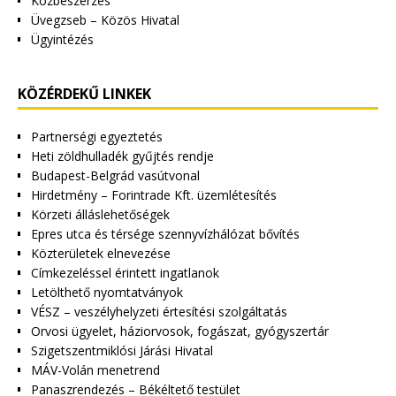
Közbeszerzés
Üvegzseb – Közös Hivatal
Ügyintézés
KÖZÉRDEKŰ LINKEK
Partnerségi egyeztetés
Heti zöldhulladék gyűjtés rendje
Budapest-Belgrád vasútvonal
Hirdetmény – Forintrade Kft. üzemlétesítés
Körzeti álláslehetőségek
Epres utca és térsége szennyvízhálózat bővítés
Közterületek elnevezése
Címkezeléssel érintett ingatlanok
Letölthető nyomtatványok
VÉSZ – veszélyhelyzeti értesítési szolgáltatás
Orvosi ügyelet, háziorvosok, fogászat, gyógyszertár
Szigetszentmiklósi Járási Hivatal
MÁV-Volán menetrend
Panaszrendezés – Békéltető testület