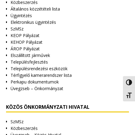
Közbeszerzés
Általános közzétételi lista
Ügyintézés
Elektronikus ügyintézés
SzMSz
KEOP Pályázat
KEHOP Pályázat
ÁROP Pályázat
Elszállított járművek
Településfejlesztés
Településrendezési eszközök
Térfigyelő kamerarendszer lista
Perkapu dokumentumok
Nagy 
Üvegzseb – Önkormányzat
Betűm
KÖZÖS ÖNKORMÁNYZATI HIVATAL
SzMSz
Közbeszerzés
Üvegzseb – Közös Hivatal