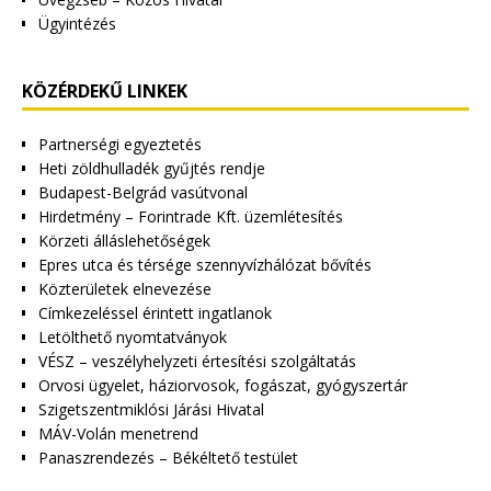
Ügyintézés
KÖZÉRDEKŰ LINKEK
Partnerségi egyeztetés
Heti zöldhulladék gyűjtés rendje
Budapest-Belgrád vasútvonal
Hirdetmény – Forintrade Kft. üzemlétesítés
Körzeti álláslehetőségek
Epres utca és térsége szennyvízhálózat bővítés
Közterületek elnevezése
Címkezeléssel érintett ingatlanok
Letölthető nyomtatványok
VÉSZ – veszélyhelyzeti értesítési szolgáltatás
Orvosi ügyelet, háziorvosok, fogászat, gyógyszertár
Szigetszentmiklósi Járási Hivatal
MÁV-Volán menetrend
Panaszrendezés – Békéltető testület