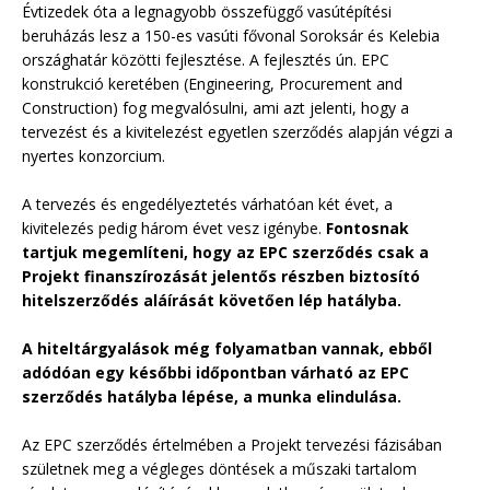
Évtizedek óta a legnagyobb összefüggő vasútépítési
beruházás lesz a 150-es vasúti fővonal Soroksár és Kelebia
országhatár közötti fejlesztése. A fejlesztés ún. EPC
konstrukció keretében (Engineering, Procurement and
Construction) fog megvalósulni, ami azt jelenti, hogy a
tervezést és a kivitelezést egyetlen szerződés alapján végzi a
nyertes konzorcium.
A tervezés és engedélyeztetés várhatóan két évet, a
kivitelezés pedig három évet vesz igénybe.
Fontosnak
tartjuk megemlíteni, hogy az EPC szerződés csak a
Projekt finanszírozását jelentős részben biztosító
hitelszerződés aláírását követően lép hatályba.
A hiteltárgyalások még folyamatban vannak, ebből
adódóan egy későbbi időpontban várható az EPC
szerződés hatályba lépése, a munka elindulása.
Az EPC szerződés értelmében a Projekt tervezési fázisában
születnek meg a végleges döntések a műszaki tartalom