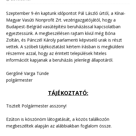
Szeptember 9-én kaptunk időpontot Pál László úrtól, a Kínai-
Magyar Vasúti Nonprofit Zrt. vezérigazgatójától, hogy a
Budapest-Belgrád vasútépítési beruházással kapcsolatban
egyeztessünk. A megbeszélésen rajtam kívül még Bóna
Zoltán, és Pánczél Károly parlamenti képviselő urak is részt
vettek. A szóbeli tájékoztatást kértem írásban is megküldeni
részemre azzal, hogy az érintett települések hiteles
információt kapjanak a beruházás jelenlegi állapotáról.
Gergőné Varga Tünde
polgármester
TÁJÉKOZTATÓ:
Tisztelt Polgármester asszony!
Ezúton is köszönöm látogatását, a közös találkozón
megbeszéltek alapján az alábbiakban foglalom össze.