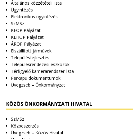
Általános közzétételi lista
Ügyintézés
Elektronikus ügyintézés
SzMSz
KEOP Pályázat
KEHOP Pályázat
ÁROP Pályázat
Elszállított járművek
Településfejlesztés
Településrendezési eszközök
Térfigyelő kamerarendszer lista
Perkapu dokumentumok
Üvegzseb – Önkormányzat
KÖZÖS ÖNKORMÁNYZATI HIVATAL
SzMSz
Közbeszerzés
Üvegzseb – Közös Hivatal