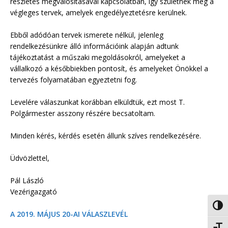
részletes megvalósításával kapcsolatban, így születnek meg a
végleges tervek, amelyek engedélyeztetésre kerülnek.
Ebből adódóan tervek ismerete nélkül, jelenleg
rendelkezésünkre álló információink alapján adtunk
tájékoztatást a műszaki megoldásokról, amelyeket a
vállalkozó a későbbiekben pontosít, és amelyeket Önökkel a
tervezés folyamatában egyeztetni fog.
Levelére válaszunkat korábban elküldtük, ezt most T.
Polgármester asszony részére becsatoltam.
Minden kérés, kérdés esetén állunk szíves rendelkezésére.
Üdvözlettel,
Pál László
Vezérigazgató
Nagy 
A 2019. MÁJUS 20-AI VÁLASZLEVÉL