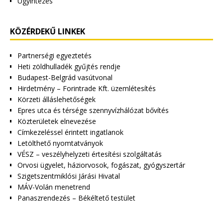
Ügyintézés
KÖZÉRDEKŰ LINKEK
Partnerségi egyeztetés
Heti zöldhulladék gyűjtés rendje
Budapest-Belgrád vasútvonal
Hirdetmény – Forintrade Kft. üzemlétesítés
Körzeti álláslehetőségek
Epres utca és térsége szennyvízhálózat bővítés
Közterületek elnevezése
Címkezeléssel érintett ingatlanok
Letölthető nyomtatványok
VÉSZ – veszélyhelyzeti értesítési szolgáltatás
Orvosi ügyelet, háziorvosok, fogászat, gyógyszertár
Szigetszentmiklósi Járási Hivatal
MÁV-Volán menetrend
Panaszrendezés – Békéltető testület