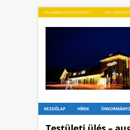
POLGÁRMESTERI KÖSZÖNTŐ
CIVIL SZERVEZE
KEZDŐLAP
HÍREK
ÖNKORMÁNY
Testületi ülés – au