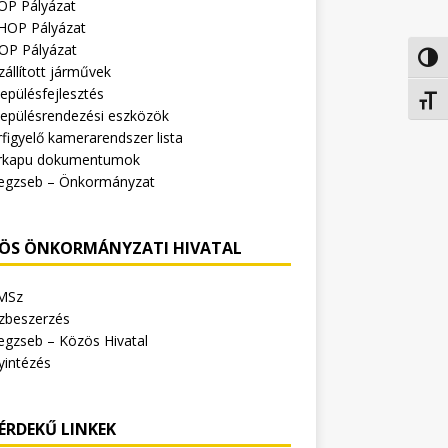
OP Pályázat
HOP Pályázat
OP Pályázat
Nagy 
zállított járművek
epülésfejlesztés
Betűm
lepülésrendezési eszközök
figyelő kamerarendszer lista
rkapu dokumentumok
egzseb – Önkormányzat
ÖS ÖNKORMÁNYZATI HIVATAL
MSz
zbeszerzés
egzseb – Közös Hivatal
yintézés
ÉRDEKŰ LINKEK