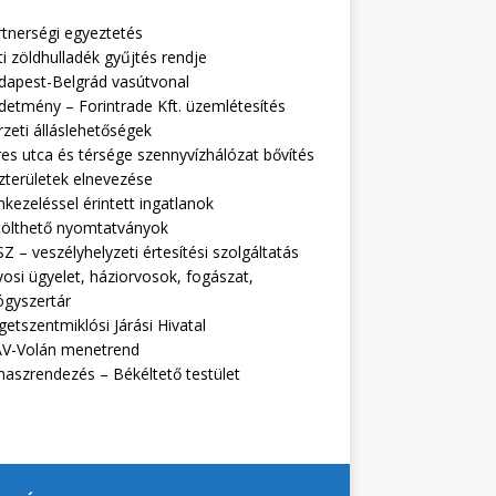
rtnerségi egyeztetés
i zöldhulladék gyűjtés rendje
dapest-Belgrád vasútvonal
detmény – Forintrade Kft. üzemlétesítés
zeti álláslehetőségek
es utca és térsége szennyvízhálózat bővítés
zterületek elnevezése
kezeléssel érintett ingatlanok
tölthető nyomtatványok
Z – veszélyhelyzeti értesítési szolgáltatás
osi ügyelet, háziorvosok, fogászat,
ógyszertár
getszentmiklósi Járási Hivatal
V-Volán menetrend
naszrendezés – Békéltető testület