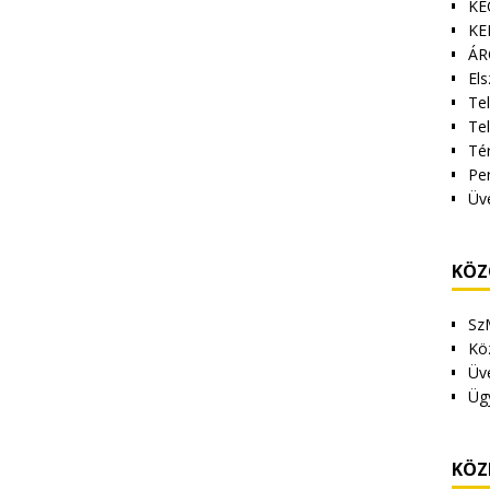
KE
KE
ÁR
Els
Tel
Te
Tér
Pe
Üv
KÖZ
Sz
Kö
Üv
Üg
KÖZ