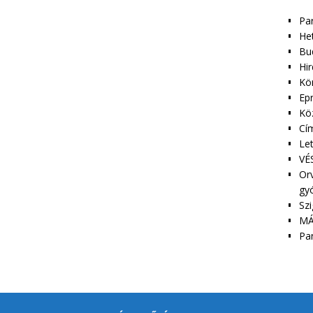
Pa
Het
Bu
Hir
Kör
Epr
Kö
Cím
Le
VÉS
Orv
gy
Szi
MÁ
Pa