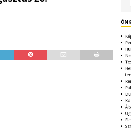
ÖNK
Kép
Pén
Hu
Ne
Tes
Hel
ter
Re
Pá
Du
Kö
Ált
Üg
Ele
Sz