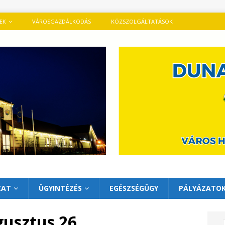
TEK
VÁROSGAZDÁLKODÁS
KÖZSZOLGÁLTATÁSOK
ZAT
ÜGYINTÉZÉS
EGÉSZSÉGÜGY
PÁLYÁZATO
gusztus 26.