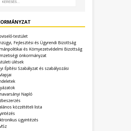
ORMÁNYZAT
viselő-testület
zügyi, Fejlesztési és Ügyrendi Bizottság
mánpolitikai és Környezetvédelmi Bizottság
mzetiségi önkormányzat
tületi ülések
yi Építési Szabályzat és szabályozási
vlapjai
ndeletek
lyázatok
navarsányi Napló
zbeszerzés
alános közzétételi lista
yintézés
ktronikus ügyintézés
MSz