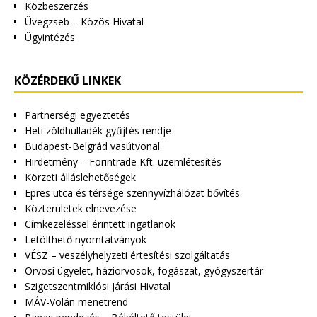
Közbeszerzés
Üvegzseb – Közös Hivatal
Ügyintézés
KÖZÉRDEKŰ LINKEK
Partnerségi egyeztetés
Heti zöldhulladék gyűjtés rendje
Budapest-Belgrád vasútvonal
Hirdetmény – Forintrade Kft. üzemlétesítés
Körzeti álláslehetőségek
Epres utca és térsége szennyvízhálózat bővítés
Közterületek elnevezése
Címkezeléssel érintett ingatlanok
Letölthető nyomtatványok
VÉSZ – veszélyhelyzeti értesítési szolgáltatás
Orvosi ügyelet, háziorvosok, fogászat, gyógyszertár
Szigetszentmiklósi Járási Hivatal
MÁV-Volán menetrend