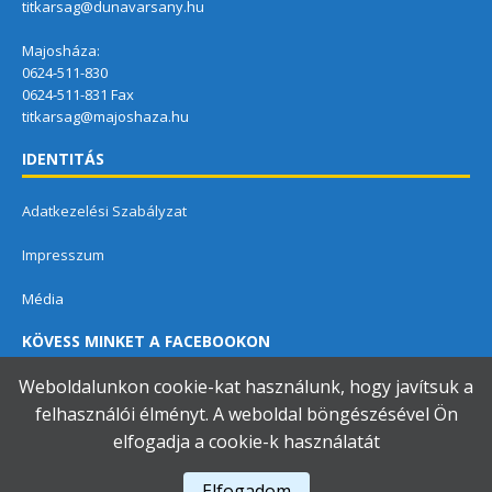
titkarsag@dunavarsany.hu
Majosháza:
0624-511-830
0624-511-831 Fax
titkarsag@majoshaza.hu
IDENTITÁS
Adatkezelési Szabályzat
Impresszum
Média
KÖVESS MINKET A FACEBOOKON
Weboldalunkon cookie-kat használunk, hogy javítsuk a
felhasználói élményt. A weboldal böngészésével Ön
elfogadja a cookie-k használatát
Dunavarsányi Közös Önkormányzati Hivatal
Elfogadom