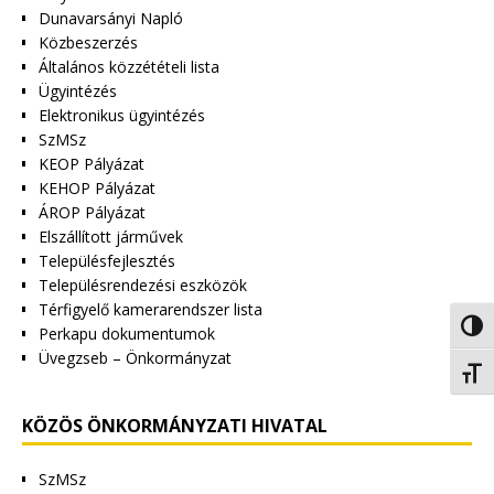
Dunavarsányi Napló
Közbeszerzés
Általános közzétételi lista
Ügyintézés
Elektronikus ügyintézés
SzMSz
KEOP Pályázat
KEHOP Pályázat
ÁROP Pályázat
Elszállított járművek
Településfejlesztés
Településrendezési eszközök
Térfigyelő kamerarendszer lista
Nagy 
Perkapu dokumentumok
Üvegzseb – Önkormányzat
Betűm
KÖZÖS ÖNKORMÁNYZATI HIVATAL
SzMSz