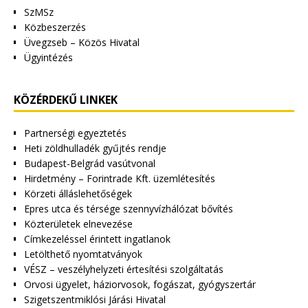
SzMSz
Közbeszerzés
Üvegzseb – Közös Hivatal
Ügyintézés
KÖZÉRDEKŰ LINKEK
Partnerségi egyeztetés
Heti zöldhulladék gyűjtés rendje
Budapest-Belgrád vasútvonal
Hirdetmény – Forintrade Kft. üzemlétesítés
Körzeti álláslehetőségek
Epres utca és térsége szennyvízhálózat bővítés
Közterületek elnevezése
Címkezeléssel érintett ingatlanok
Letölthető nyomtatványok
VÉSZ – veszélyhelyzeti értesítési szolgáltatás
Orvosi ügyelet, háziorvosok, fogászat, gyógyszertár
Szigetszentmiklósi Járási Hivatal