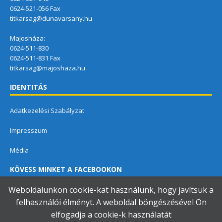
0624-521-056 Fax
titkarsag@dunavarsany.hu
Majosháza:
0624-511-830
0624-511-831 Fax
titkarsag@majoshaza.hu
IDENTITÁS
Adatkezelési Szabályzat
Impresszum
Média
KÖVESS MINKET A FACEBOOKON
Weboldalunkon cookie-kat használunk, hogy javítsuk a
felhasználói élményt. A weboldal böngészésével Ön
elfogadja a cookie-k használatát