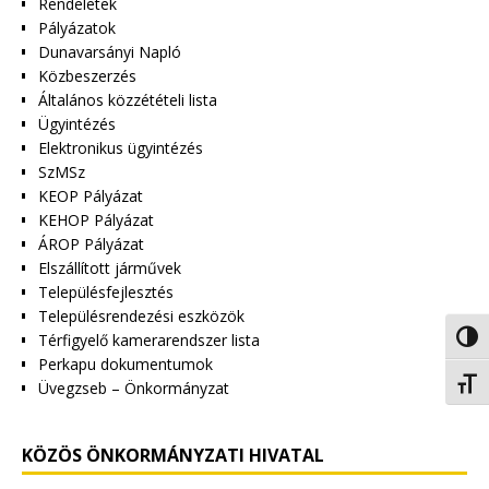
Rendeletek
Pályázatok
Dunavarsányi Napló
Közbeszerzés
Általános közzétételi lista
Ügyintézés
Elektronikus ügyintézés
SzMSz
KEOP Pályázat
KEHOP Pályázat
ÁROP Pályázat
Elszállított járművek
Településfejlesztés
Településrendezési eszközök
Térfigyelő kamerarendszer lista
Nagy 
Perkapu dokumentumok
Betűm
Üvegzseb – Önkormányzat
KÖZÖS ÖNKORMÁNYZATI HIVATAL