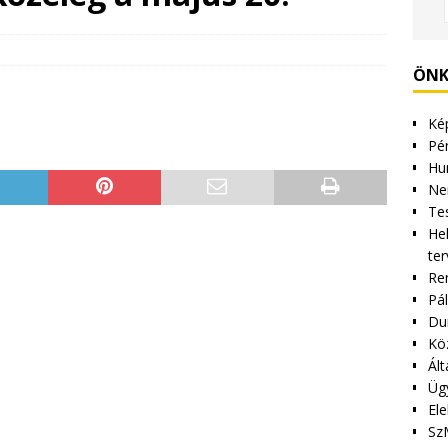
ÖNK
Kép
Pén
Hu
Ne
Tes
Hel
ter
Re
Pá
Du
Kö
Ált
Üg
Ele
Sz