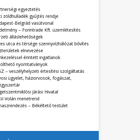
rtnerségi egyeztetés
i zöldhulladék gyűjtés rendje
dapest-Belgrád vasútvonal
detmény – Forintrade Kft. üzemlétesítés
zeti álláslehetőségek
es utca és térsége szennyvízhálózat bővítés
zterületek elnevezése
kezeléssel érintett ingatlanok
tölthető nyomtatványok
Z – veszélyhelyzeti értesítési szolgáltatás
osi ügyelet, háziorvosok, fogászat,
ógyszertár
getszentmiklósi Járási Hivatal
V-Volán menetrend
naszrendezés – Békéltető testület