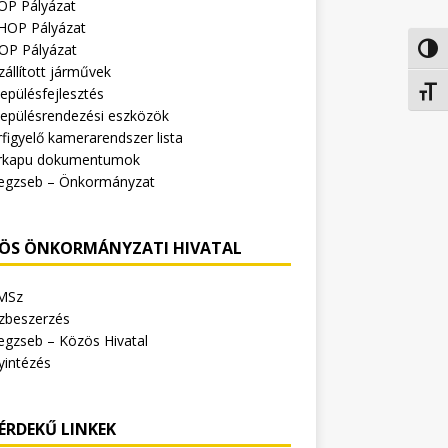
OP Pályázat
HOP Pályázat
OP Pályázat
Nagy 
zállított járművek
epülésfejlesztés
Betűm
lepülésrendezési eszközök
figyelő kamerarendszer lista
rkapu dokumentumok
egzseb – Önkormányzat
ÖS ÖNKORMÁNYZATI HIVATAL
MSz
zbeszerzés
egzseb – Közös Hivatal
yintézés
ÉRDEKŰ LINKEK