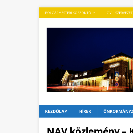
POLGÁRMESTERI KÖSZÖNTŐ
CIVIL SZERVEZE
KEZDŐLAP
HÍREK
ÖNKORMÁNY
NAV közlemény – K