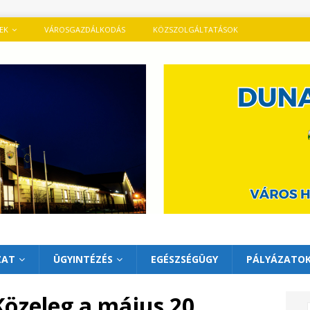
TEK
VÁROSGAZDÁLKODÁS
KÖZSZOLGÁLTATÁSOK
ZAT
ÜGYINTÉZÉS
EGÉSZSÉGÜGY
PÁLYÁZATO
özeleg a május 20.