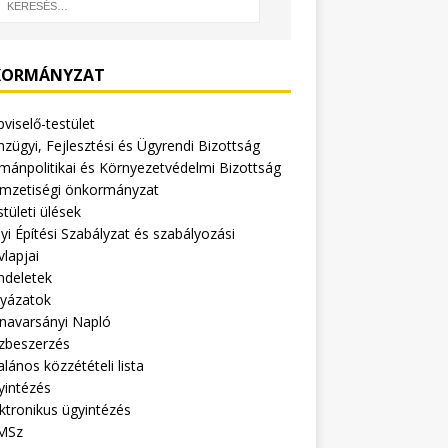
ORMÁNYZAT
viselő-testület
zügyi, Fejlesztési és Ügyrendi Bizottság
mánpolitikai és Környezetvédelmi Bizottság
mzetiségi önkormányzat
tületi ülések
yi Építési Szabályzat és szabályozási
vlapjai
ndeletek
lyázatok
navarsányi Napló
zbeszerzés
alános közzétételi lista
yintézés
ktronikus ügyintézés
MSz