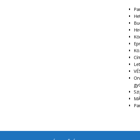
Pa
Het
Bu
Hir
Kör
Epr
Kö
Cím
Le
VÉS
Orv
gy
Szi
MÁ
Pa