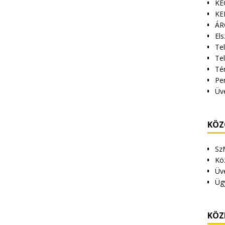
KE
KE
ÁR
Els
Tel
Te
Tér
Pe
Üv
KÖZ
Sz
Kö
Üv
Üg
KÖZ