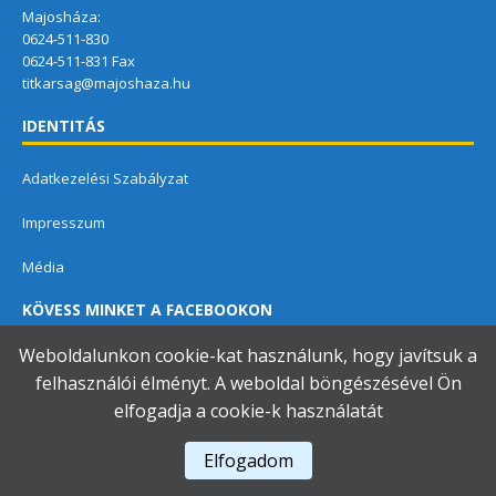
Majosháza:
0624-511-830
0624-511-831 Fax
titkarsag@majoshaza.hu
IDENTITÁS
Adatkezelési Szabályzat
Impresszum
Média
KÖVESS MINKET A FACEBOOKON
Weboldalunkon cookie-kat használunk, hogy javítsuk a
felhasználói élményt. A weboldal böngészésével Ön
elfogadja a cookie-k használatát
Dunavarsányi Közös Önkormányzati Hivatal
Elfogadom
A használja a
Accessibility Checker
-t weboldalunk akadálymentességének figyelésére.