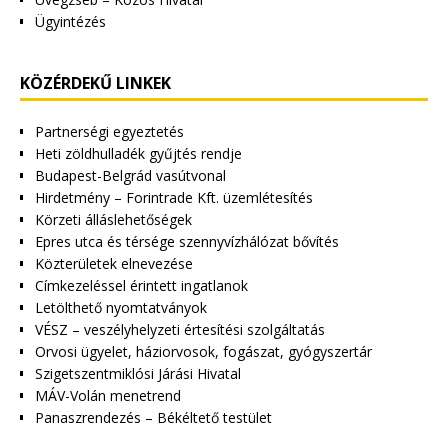
Ügyintézés
KÖZÉRDEKŰ LINKEK
Partnerségi egyeztetés
Heti zöldhulladék gyűjtés rendje
Budapest-Belgrád vasútvonal
Hirdetmény – Forintrade Kft. üzemlétesítés
Körzeti álláslehetőségek
Epres utca és térsége szennyvízhálózat bővítés
Közterületek elnevezése
Címkezeléssel érintett ingatlanok
Letölthető nyomtatványok
VÉSZ – veszélyhelyzeti értesítési szolgáltatás
Orvosi ügyelet, háziorvosok, fogászat, gyógyszertár
Szigetszentmiklósi Járási Hivatal
MÁV-Volán menetrend
Panaszrendezés – Békéltető testület