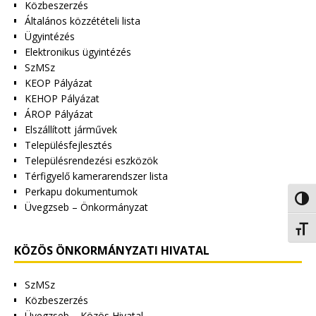
Közbeszerzés
Általános közzétételi lista
Ügyintézés
Elektronikus ügyintézés
SzMSz
KEOP Pályázat
KEHOP Pályázat
ÁROP Pályázat
Elszállított járművek
Településfejlesztés
Településrendezési eszközök
Térfigyelő kamerarendszer lista
Perkapu dokumentumok
Nagy 
Üvegzseb – Önkormányzat
Betűm
KÖZÖS ÖNKORMÁNYZATI HIVATAL
SzMSz
Közbeszerzés
Üvegzseb – Közös Hivatal