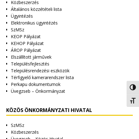
Közbeszerzés
Általános közzétételi lista
Ügyintézés
Elektronikus ügyintézés
SzMSz
KEOP Pályázat
KEHOP Pályázat
ÁROP Pályázat
Elszállított járművek
Településfejlesztés
Településrendezési eszközök
Térfigyelő kamerarendszer lista
Perkapu dokumentumok
Nagy 
Üvegzseb – Önkormányzat
Betűm
KÖZÖS ÖNKORMÁNYZATI HIVATAL
SzMSz
Közbeszerzés
Üvegzseb – Közös Hivatal