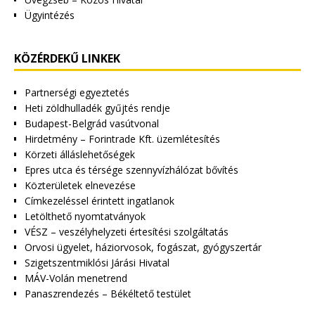
Ügyintézés
KÖZÉRDEKŰ LINKEK
Partnerségi egyeztetés
Heti zöldhulladék gyűjtés rendje
Budapest-Belgrád vasútvonal
Hirdetmény – Forintrade Kft. üzemlétesítés
Körzeti álláslehetőségek
Epres utca és térsége szennyvízhálózat bővítés
Közterületek elnevezése
Címkezeléssel érintett ingatlanok
Letölthető nyomtatványok
VÉSZ – veszélyhelyzeti értesítési szolgáltatás
Orvosi ügyelet, háziorvosok, fogászat, gyógyszertár
Szigetszentmiklósi Járási Hivatal
MÁV-Volán menetrend
Panaszrendezés – Békéltető testület