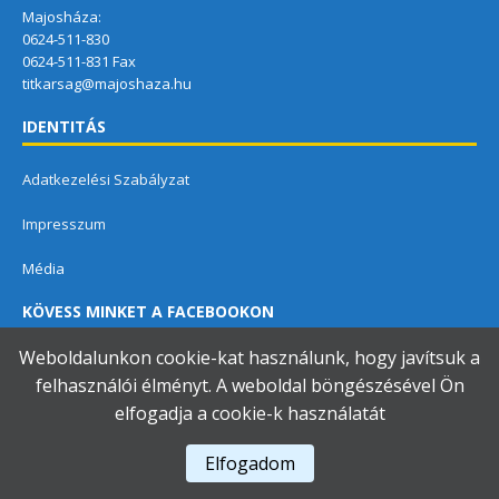
Majosháza:
0624-511-830
0624-511-831 Fax
titkarsag@majoshaza.hu
IDENTITÁS
Adatkezelési Szabályzat
Impresszum
Média
KÖVESS MINKET A FACEBOOKON
Weboldalunkon cookie-kat használunk, hogy javítsuk a
felhasználói élményt. A weboldal böngészésével Ön
elfogadja a cookie-k használatát
Dunavarsányi Közös Önkormányzati Hivatal
Elfogadom
A használja a
Accessibility Checker
-t weboldalunk akadálymentességének figyelésére.